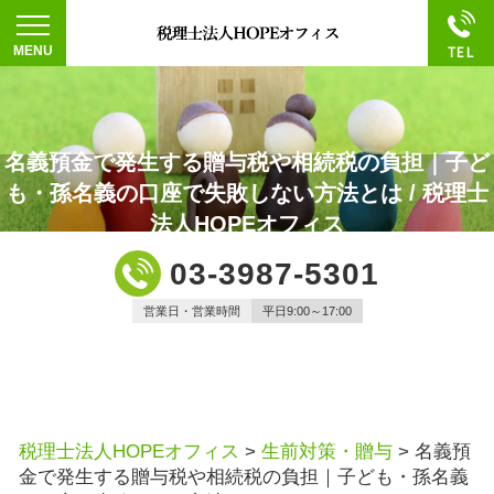
名義預金で発生する贈与税や相続税の負担｜子ど
も・孫名義の口座で失敗しない方法とは / 税理士
法人HOPEオフィス
03-3987-5301
営業日・営業時間
平日9:00～17:00
税理士法人HOPEオフィス
>
生前対策・贈与
>
名義預
金で発生する贈与税や相続税の負担｜子ども・孫名義