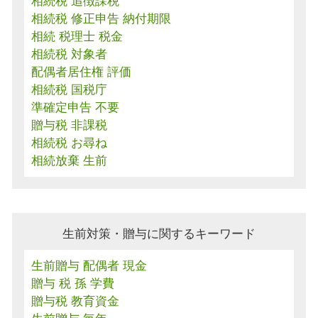
相続税 追徴課税
相続税 修正申告 納付期限
相続 税理士 税金
相続税 対象者
配偶者居住権 評価
相続税 国税庁
準確定申告 不要
贈与税 非課税
相続税 お尋ね
相続放棄 生前
生前対策・贈与に関するキーワード
生前贈与 配偶者 現金
贈与 税 孫 学費
贈与税 教育資金