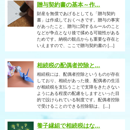
贈与契約書の基本～作...
財産を無償であげるとしても「贈与契約
書」は作成しておくべきです。贈与の事実
があったこと、贈与に関するルールのこと
などが争点となり後で揉める可能性がある
ためです。納税の観点からも重要な存在と
いえますので、ここで贈与契約書の […]
相続税の配偶者控除と...
相続税には、配偶者控除というものが存在
しており、相続があった後、配偶者の生活
が相続税を支払うことで支障をきたさない
ようにある程度の配慮をしますといった目
的で設けられている制度です。配偶者控除
で受けることのできる控除額は、 […]
養子縁組で相続税はな...