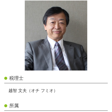
税理士
越智 文夫（オチ フミオ）
所属