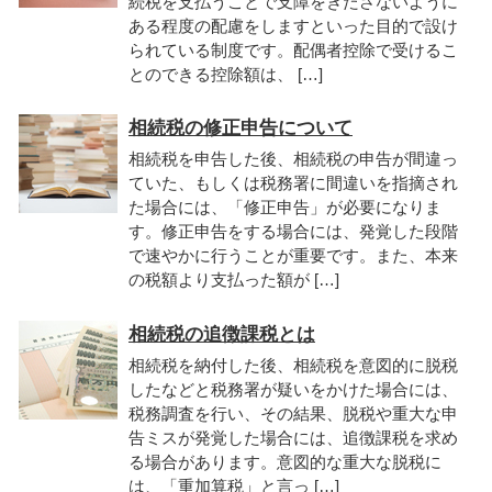
続税を支払うことで支障をきたさないように
ある程度の配慮をしますといった目的で設け
られている制度です。配偶者控除で受けるこ
とのできる控除額は、 […]
相続税の修正申告について
相続税を申告した後、相続税の申告が間違っ
ていた、もしくは税務署に間違いを指摘され
た場合には、「修正申告」が必要になりま
す。修正申告をする場合には、発覚した段階
で速やかに行うことが重要です。また、本来
の税額より支払った額が […]
相続税の追徴課税とは
相続税を納付した後、相続税を意図的に脱税
したなどと税務署が疑いをかけた場合には、
税務調査を行い、その結果、脱税や重大な申
告ミスが発覚した場合には、追徴課税を求め
る場合があります。意図的な重大な脱税に
は、「重加算税」と言っ […]