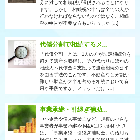
分に対して相続税が課税されることになり
ます。しかし、相続税の申告は全ての人が
行わなければならないものではなく、相続
税の申告が不要な方もいらっしゃ […]
代償分割で相続するメ...
「代償分割」とは、1人の方が法定相続分を
超えて遺産を取得し、その代わりにほかの
相続人へ代償金を支払って遺産相続の公平
を図る手法のことです。不動産など分割が
難しい財産が大半を占める相続において有
用な手段ですが、メリットだけ […]
事業承継・引継ぎ補助...
中小企業や個人事業主など、規模の小さな
事業者が事業承継や M&Aに取り組むとき
は、「事業承継・引継ぎ補助金」の活用も
検討してみましょう。大きな取り組みに対