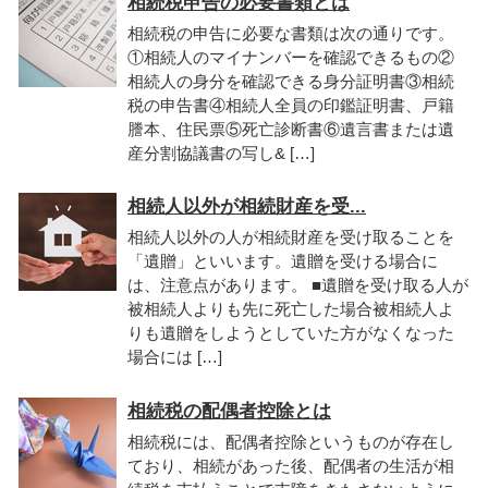
相続税申告の必要書類とは
相続税の申告に必要な書類は次の通りです。
①相続人のマイナンバーを確認できるもの②
相続人の身分を確認できる身分証明書③相続
税の申告書④相続人全員の印鑑証明書、戸籍
謄本、住民票⑤死亡診断書⑥遺言書または遺
産分割協議書の写し& […]
相続人以外が相続財産を受...
相続人以外の人が相続財産を受け取ることを
「遺贈」といいます。遺贈を受ける場合に
は、注意点があります。 ■遺贈を受け取る人が
被相続人よりも先に死亡した場合被相続人よ
りも遺贈をしようとしていた方がなくなった
場合には […]
相続税の配偶者控除とは
相続税には、配偶者控除というものが存在し
ており、相続があった後、配偶者の生活が相