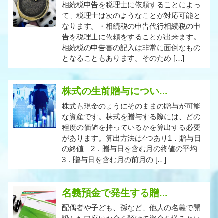
相続税申告を税理士に依頼することによっ
て、税理士は次のようなことが対応可能と
なります。・相続税の申告代行相続税の申
告を税理士に依頼をすることが出来ます。
相続税の申告書の記入は非常に面倒なもの
となることもあります。そのため […]
株式の生前贈与につい...
株式も現金のようにそのままの贈与が可能
な資産です。株式を贈与する際には、どの
程度の価値を持っているかを算出する必要
があります。算出方法は4つあり1．贈与日
の終値 2．贈与日を含む月の終値の平均
3．贈与日を含む月の前月の […]
名義預金で発生する贈...
配偶者や子ども、孫など、他人の名義で開