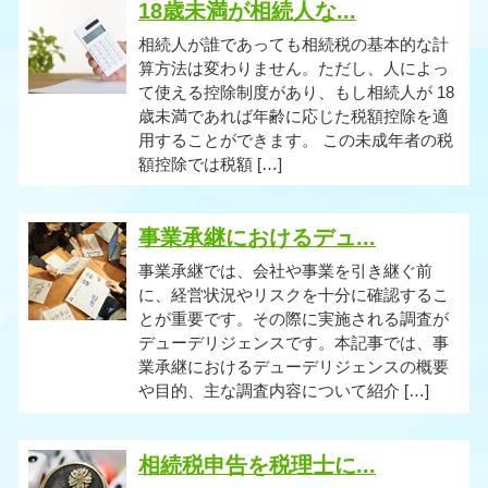
18歳未満が相続人な...
相続人が誰であっても相続税の基本的な計
算方法は変わりません。ただし、人によっ
て使える控除制度があり、もし相続人が 18
歳未満であれば年齢に応じた税額控除を適
用することができます。 この未成年者の税
額控除では税額 […]
事業承継におけるデュ...
事業承継では、会社や事業を引き継ぐ前
に、経営状況やリスクを十分に確認するこ
とが重要です。その際に実施される調査が
デューデリジェンスです。本記事では、事
業承継におけるデューデリジェンスの概要
や目的、主な調査内容について紹介 […]
相続税申告を税理士に...