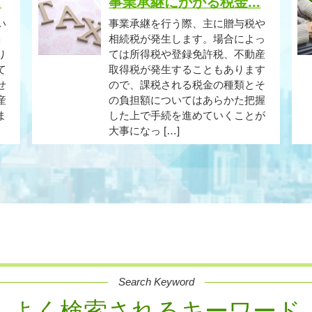
.
事業承継にかかる税金...
い
事業承継を行う際、主に贈与税や
」
相続税が発生します。場合によっ
り
ては所得税や登録免許税、不動産
て
取得税が発生することもあります
せ
ので、課税される税金の種類とそ
産
の負担額についてはあらかた把握
ま
した上で手続を進めていくことが
大事になっ […]
Search Keyword
よく検索されるキーワード