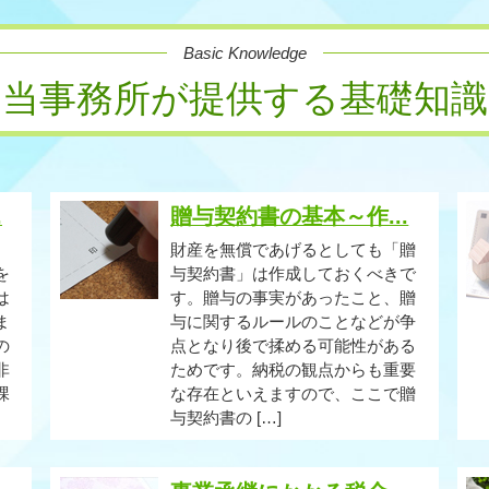
Basic Knowledge
当事務所が提供する基礎知識
.
贈与契約書の基本～作...
、
財産を無償であげるとしても「贈
を
与契約書」は作成しておくべきで
は
す。贈与の事実があったこと、贈
ま
与に関するルールのことなどが争
の
点となり後で揉める可能性がある
非
ためです。納税の観点からも重要
課
な存在といえますので、ここで贈
与契約書の […]