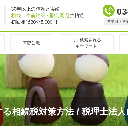
30年以上の信頼と実績
03
相続
、
生前対策・贈与問題
に精通
初回相談30分5,000円
営業日・営
よく検索される
基礎知識
キーワード
る相続税対策方法 / 税理士法人