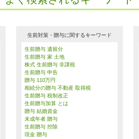
生前対策・贈与に関するキーワード
生前贈与 遺留分
生前贈与 家 土地
株式 生前贈与 非課税
生前贈与 申告
贈与 110万円
相続分の贈与 不動産 取得税
生前贈与 税制改正
生前贈与加算 とは
贈与 結婚資金
未成年者 贈与
生前贈与 控除
現金 贈与