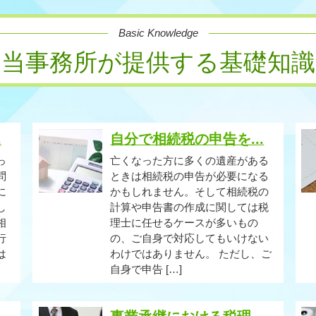
Basic Knowledge
当事務所が提供する基礎知識
.
自分で相続税の申告を...
っ
亡くなった方に多くの遺産がある
問
ときは相続税の申告が必要になる
に
かもしれません。そして相続税の
し
計算や申告書の作成に関しては税
相
理士に任せるケースが多いもの
行
の、ご自身で対応してもいけない
は
わけではありません。 ただし、ご
自身で申告 […]