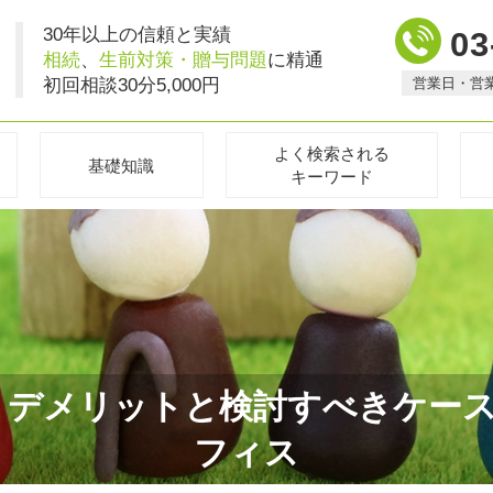
30年以上の信頼と実績
03
相続
、
生前対策・贈与問題
に精通
初回相談30分5,000円
営業日・営
よく検索される
基礎知識
キーワード
デメリットと検討すべきケースにつ
フィス