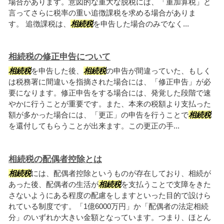
場合があります。意図的な重大な脱税には、「重加算税」と
言ってさらに税率の重い追徴課税を求める場合がありま
す。 追徴課税は、
相続税
を申告した場合のみでなく...
相続税の修正申告について
相続税
を申告した後、
相続税
の申告が間違っていた、もしく
は税務署に間違いを指摘された場合には、「修正申告」が必
要になります。修正申告をする場合には、発覚した段階で速
やかに行うことが重要です。また、本来の税額より支払った
額が多かった場合には、「更正」の申告を行うことで
相続税
を還付してもらうことが出来ます。この更正の手...
相続税の配偶者控除とは
相続税
には、配偶者控除というものが存在しており、相続が
あった後、配偶者の生活が
相続税
を支払うことで支障をきた
さないようにある程度の配慮をしますといった目的で設けら
れている制度です。「1億6000万円」か「配偶者の法定相続
分」のいずれか大きい金額となっています。つまり、ほとん