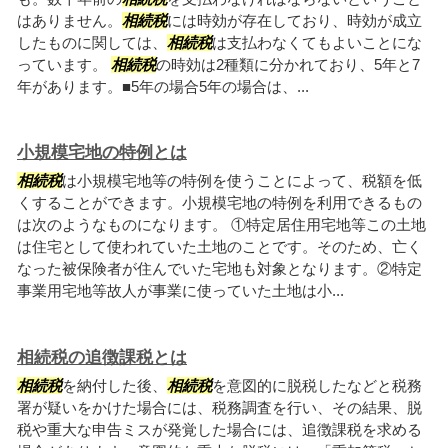
はありません。
相続税
には時効が存在しており、時効が成立
したものに関しては、
相続税
は支払わなくてもよいことにな
っています。
相続税
の時効は2種類に分かれており、5年と7
年があります。■5年の場合5年の場合は、...
小規模宅地の特例とは
相続税
は小規模宅地等の特例を使うことによって、税額を低
くすることができます。小規模宅地の特例を利用できるもの
は次のようなものになります。 ①特定居住用宅地等この土地
は住宅として使われていた土地のことです。そのため、亡く
なった被保険者が住んでいた宅地も対象となります。②特定
事業用宅地等故人が事業に使っていた土地は小...
相続税の追徴課税とは
相続税
を納付した後、
相続税
を意図的に脱税したなどと税務
署が疑いをかけた場合には、税務調査を行い、その結果、脱
税や重大な申告ミスが発覚した場合には、追徴課税を求める