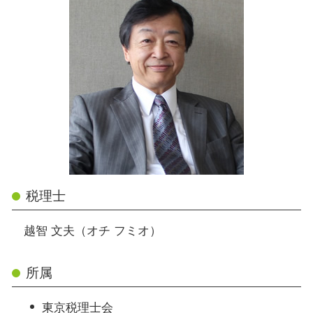
税理士
越智 文夫（オチ フミオ）
所属
東京税理士会