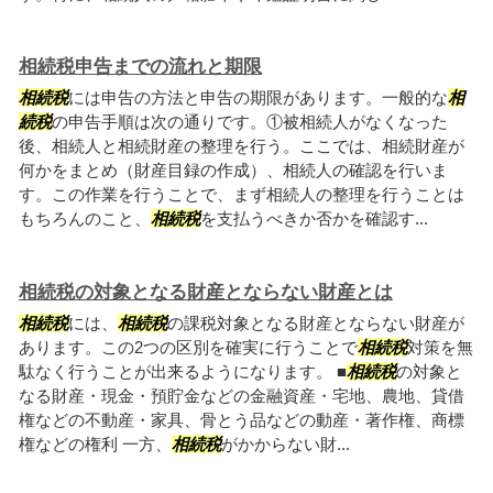
相続税申告までの流れと期限
相続税
には申告の方法と申告の期限があります。一般的な
相
続税
の申告手順は次の通りです。①被相続人がなくなった
後、相続人と相続財産の整理を行う。ここでは、相続財産が
何かをまとめ（財産目録の作成）、相続人の確認を行いま
す。この作業を行うことで、まず相続人の整理を行うことは
もちろんのこと、
相続税
を支払うべきか否かを確認す...
相続税の対象となる財産とならない財産とは
相続税
には、
相続税
の課税対象となる財産とならない財産が
あります。この2つの区別を確実に行うことで
相続税
対策を無
駄なく行うことが出来るようになります。 ■
相続税
の対象と
なる財産・現金・預貯金などの金融資産・宅地、農地、貸借
権などの不動産・家具、骨とう品などの動産・著作権、商標
権などの権利 一方、
相続税
がかからない財...