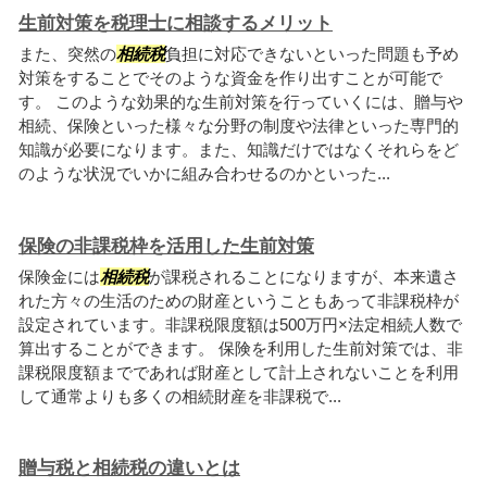
生前対策を税理士に相談するメリット
また、突然の
相続税
負担に対応できないといった問題も予め
対策をすることでそのような資金を作り出すことが可能で
す。 このような効果的な生前対策を行っていくには、贈与や
相続、保険といった様々な分野の制度や法律といった専門的
知識が必要になります。また、知識だけではなくそれらをど
のような状況でいかに組み合わせるのかといった...
保険の非課税枠を活用した生前対策
保険金には
相続税
が課税されることになりますが、本来遺さ
れた方々の生活のための財産ということもあって非課税枠が
設定されています。非課税限度額は500万円×法定相続人数で
算出することができます。 保険を利用した生前対策では、非
課税限度額までであれば財産として計上されないことを利用
して通常よりも多くの相続財産を非課税で...
贈与税と相続税の違いとは