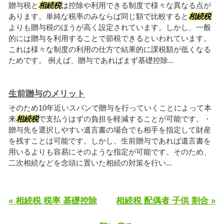
贈与税と
相続税
は控除や利用できる制度で様々な異なる点が
あります。単純な税率のみならば同じ額で比較すると
相続税
よりも贈与税のほうが高く設定されています。しかし、一般
的には贈与を利用することで節税できるといわれています。
これは様々な制度の利用の仕方で結果的に課税額が低くなる
ためです。 例えば、贈与であればまず基礎控除...
生前贈与のメリット
そのため10年近いスパンで贈与を行っていくことによって本
来
相続税
で支払うはずの負担を軽減することが可能です。・
贈与先を選択しやすい遺言書の場合でも相手を指定して財産
を残すことは可能です。しかし、生前贈与であれば遺言書を
用いるよりも容易にそのような指定が可能です。そのため、
二次相続などを念頭に置いた相続の対策を行い...
« 相続税 税率 基礎控除
相続税 配偶者 子供 割合 »