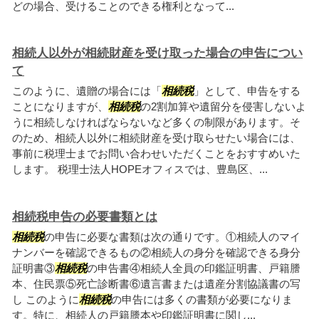
どの場合、受けることのできる権利となって...
相続人以外が相続財産を受け取った場合の申告につい
て
このように、遺贈の場合には「
相続税
」として、申告をする
ことになりますが、
相続税
の2割加算や遺留分を侵害しないよ
うに相続しなければならないなど多くの制限があります。そ
のため、相続人以外に相続財産を受け取らせたい場合には、
事前に税理士までお問い合わせいただくことをおすすめいた
します。 税理士法人HOPEオフィスでは、豊島区、...
相続税申告の必要書類とは
相続税
の申告に必要な書類は次の通りです。①相続人のマイ
ナンバーを確認できるもの②相続人の身分を確認できる身分
証明書③
相続税
の申告書④相続人全員の印鑑証明書、戸籍謄
本、住民票⑤死亡診断書⑥遺言書または遺産分割協議書の写
し このように
相続税
の申告には多くの書類が必要になりま
す。特に、相続人の戸籍謄本や印鑑証明書に関し...