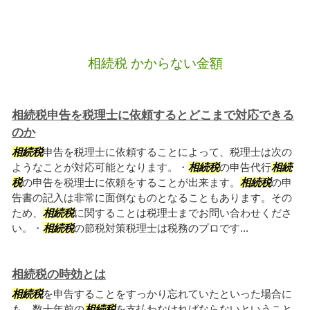
相続税 かからない金額
相続税申告を税理士に依頼するとどこまで対応できる
のか
相続税
申告を税理士に依頼することによって、税理士は次の
ようなことが対応可能となります。・
相続税
の申告代行
相続
税
の申告を税理士に依頼をすることが出来ます。
相続税
の申
告書の記入は非常に面倒なものとなることもあります。その
ため、
相続税
に関することは税理士までお問い合わせくださ
い。・
相続税
の節税対策税理士は税務のプロです...
相続税の時効とは
相続税
を申告することをすっかり忘れていたといった場合に
も。数十年前の
相続税
を支払わなければならないということ