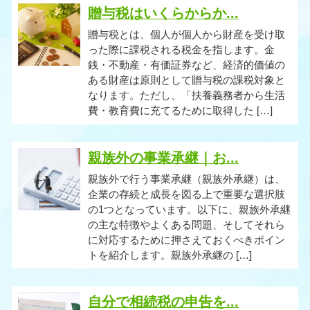
贈与税はいくらからか...
贈与税とは、個人が個人から財産を受け取
った際に課税される税金を指します。金
銭・不動産・有価証券など、経済的価値の
ある財産は原則として贈与税の課税対象と
なります。ただし、「扶養義務者から生活
費・教育費に充てるために取得した […]
親族外の事業承継｜お...
親族外で行う事業承継（親族外承継）は、
企業の存続と成長を図る上で重要な選択肢
の1つとなっています。以下に、親族外承継
の主な特徴やよくある問題、そしてそれら
に対応するために押さえておくべきポイン
トを紹介します。親族外承継の […]
自分で相続税の申告を...