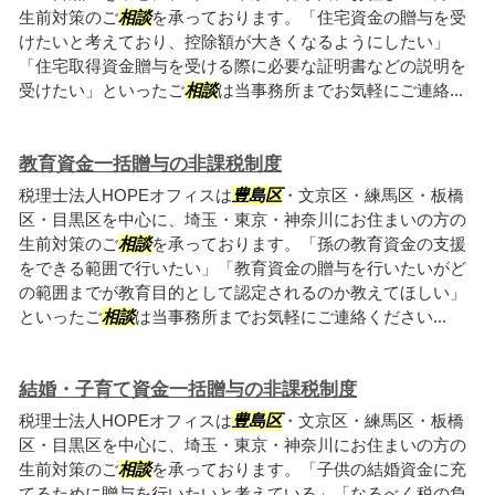
生前対策のご
相談
を承っております。「住宅資金の贈与を受
けたいと考えており、控除額が大きくなるようにしたい」
「住宅取得資金贈与を受ける際に必要な証明書などの説明を
受けたい」といったご
相談
は当事務所までお気軽にご連絡...
教育資金一括贈与の非課税制度
税理士法人HOPEオフィスは
豊島区
・文京区・練馬区・板橋
区・目黒区を中心に、埼玉・東京・神奈川にお住まいの方の
生前対策のご
相談
を承っております。「孫の教育資金の支援
をできる範囲で行いたい」「教育資金の贈与を行いたいがど
の範囲までが教育目的として認定されるのか教えてほしい」
といったご
相談
は当事務所までお気軽にご連絡ください...
結婚・子育て資金一括贈与の非課税制度
税理士法人HOPEオフィスは
豊島区
・文京区・練馬区・板橋
区・目黒区を中心に、埼玉・東京・神奈川にお住まいの方の
生前対策のご
相談
を承っております。「子供の結婚資金に充
てるために贈与を行いたいと考えている」「なるべく税の負