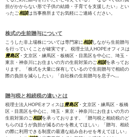
担がかからない形で子供の結婚・子育てを支援したい」とい
ったご
相談
は当事務所までお気軽にご連絡ください。
株式の生前贈与について
こうした非上場株については専門家に
相談
しながら生前贈与
を行っていくことが確実です。 税理士法人HOPEオフィスは
豊島区
・文京区・練馬区・板橋区・目黒区を中心に、埼玉・
東京・神奈川にお住まいの方の生前対策のご
相談
を承ってお
ります。「株式を大量に保有しているので生前贈与で相続の
際の負担を減らしたい」「自社株の生前贈与を息子へ...
贈与税と相続税の違いとは
税理士法人HOPEオフィスは
豊島区
・文京区・練馬区・板橋
区・目黒区を中心に、埼玉・東京・神奈川にお住まいの方の
生前対策のご
相談
を承っております。「贈与税と相続税のど
ちらのほうが負担が減るのかを教えてほしい」「贈与、相続
の際に利用できる制度の最適な組み合わせを考えてほしい」