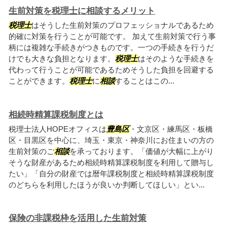
生前対策を税理士に相談するメリット
税理士
はそうした生前対策のプロフェッショナルであるため
的確に対策を行うことが可能です。 加えて生前対策で行う事
柄には複雑な手続きがつきものです。一つの手続きを行うだ
けでも大きな負担となります。
税理士
はそのような手続きを
代わって行うことが可能であるためそうした負担を回避する
ことができます。
税理士
に
相談
することはこの...
相続時精算課税制度とは
税理士法人HOPEオフィスは
豊島区
・文京区・練馬区・板橋
区・目黒区を中心に、埼玉・東京・神奈川にお住まいの方の
生前対策のご
相談
を承っております。「価値が大幅に上がり
そうな財産があるため相続時精算課税制度を利用して贈与し
たい」「自分の財産では暦年課税制度と相続時精算課税制度
のどちらを利用したほうが良いか判断してほしい」とい...
保険の非課税枠を活用した生前対策