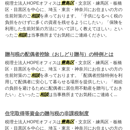
税理士法人HOPEオフィスは
豊島区
・文京区・練馬区・板橋
区・目黒区を中心に、埼玉・東京・神奈川にお住まいの方の
生前対策のご
相談
を承っております。「子供になるべく税の
負担をかけずに多くの資産を残せるようにしたい」「保険を
利用した生前対策の方法について詳しく教えてほしい」とい
ったご
相談
は当事務所までお気軽にご連絡ください。
贈与税の配偶者控除（おしどり贈与）の特例とは
税理士法人HOPEオフィスは
豊島区
・文京区・練馬区・板橋
区・目黒区を中心に、埼玉・東京・神奈川にお住まいの方の
生前対策のご
相談
を承っております。「配偶者控除特例を利
用して配偶者に安心して暮らせる場所を提供したい」「相続
の負担を避けるために配偶者に居住用不動産を贈与しておき
たい」といったご
相談
は当事務所までお気軽にご連絡く...
住宅取得等資金の贈与税の非課税制度
税理士法人HOPEオフィスは
豊島区
・文京区・練馬区・板橋
区・目黒区を中心に、埼玉・東京・神奈川にお住まいの方の