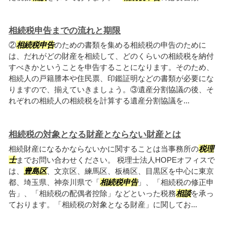
相続税申告までの流れと期限
②
相続税申告
のための書類を集める相続税の申告のために
は、だれがどの財産を相続して、どのくらいの相続税を納付
すべきかということを申告することになります。そのため、
相続人の戸籍謄本や住民票、印鑑証明などの書類が必要にな
りますので、揃えていきましょう。③遺産分割協議の後、そ
れぞれの相続人の相続税を計算する遺産分割協議を...
相続税の対象となる財産とならない財産とは
相続財産になるかならないかに関することは当事務所の
税理
士
までお問い合わせください。 税理士法人HOPEオフィスで
は、
豊島区
、文京区、練馬区、板橋区、目黒区を中心に東京
都、埼玉県、神奈川県で「
相続税申告
」、「相続税の修正申
告」、「相続税の配偶者控除」などといった税務
相談
を承っ
ております。「相続税の対象となる財産」に関してお...