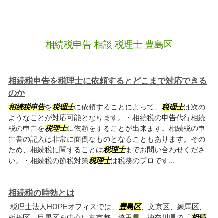
相続税申告 相談 税理士 豊島区
相続税申告を税理士に依頼するとどこまで対応できる
のか
相続税申告
を
税理士
に依頼することによって、
税理士
は次の
ようなことが対応可能となります。・相続税の申告代行相続
税の申告を
税理士
に依頼をすることが出来ます。相続税の申
告書の記入は非常に面倒なものとなることもあります。その
ため、相続税に関することは
税理士
までお問い合わせくださ
い。・相続税の節税対策
税理士
は税務のプロです...
相続税の時効とは
税理士法人HOPEオフィスでは、
豊島区
、文京区、練馬区、
板橋区、目黒区を中心に東京都、埼玉県、神奈川県で「
相続