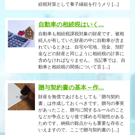
続税対策として養子縁組を行うメリ […]
自動車の相続税はいく...
自動車も相続税課税対象の財産です。被相
続人が有していた財産の中に自動車が含ま
れているときは、自宅や宅地、現金、預貯
金などの財産と同じように相続税の計算に
含めなければなりません。 当記事では、自
動車と相続税の関係について言 […]
贈与契約書の基本～作...
財産を無償であげるとしても「贈与契約
書」は作成しておくべきです。贈与の事実
があったこと、贈与に関するルールのこと
などが争点となり後で揉める可能性がある
ためです。納税の観点からも重要な存在と
いえますので、ここで贈与契約書の […]