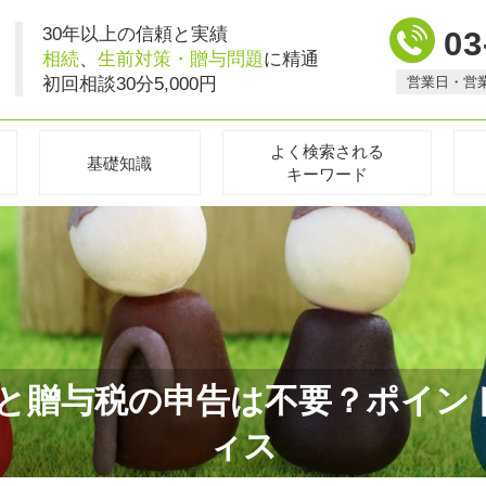
30年以上の信頼と実績
03
相続
、
生前対策・贈与問題
に精通
初回相談30分5,000円
営業日・営
よく検索される
基礎知識
キーワード
贈与税の申告は不要？ポイントを
ィス