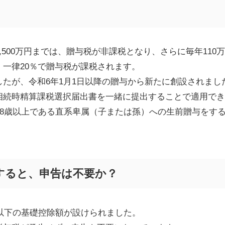
,500
万円までは、贈与税が非課税となり、さらに毎年
110
万
、一律
20
％で贈与税が課税されます。
したが、令和
6
年
1
月
1
日以降の贈与から新たに創設されまし
相続時精算課税選択届出書を一緒に提出することで適用でき
8
歳以上である直系卑属（子または孫）への生前贈与をす
すると、申告は不要か？
以下の基礎控除額が設けられました。