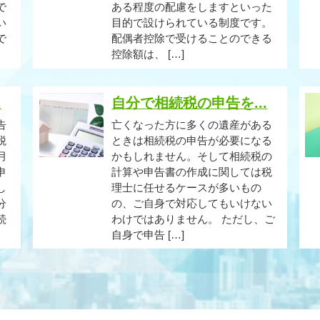
で
ある程度の配慮をしますといった
い
目的で設けられている制度です。
で
配偶者控除で受けることのできる
控除額は、 […]
.
自分で相続税の申告を...
告
亡くなった方に多くの遺産がある
税
ときは相続税の申告が必要になる
月
かもしれません。そして相続税の
申
計算や申告書の作成に関しては税
し
理士に任せるケースが多いもの
分
の、ご自身で対応してもいけない
続
わけではありません。 ただし、ご
自身で申告 […]