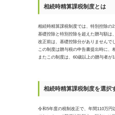
相続時精算課税制度とは
相続時精算課税制度では、特別控除の
2
基礎控除と特別控除を超えた贈与額は
改正前は、基礎控除分がありませんで
この制度は贈与税の申告書提出時に、
またこの制度は、
60
歳以上の贈与者が
1
相続時精算課税制度を選択
令和
5
年度の税制改正で、年間
110
万円