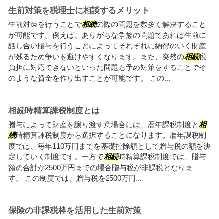
生前対策を税理士に相談するメリット
生前対策を行うことで
相続
の際の問題を数多く解決すること
が可能です。例えば、ありがちな争族の問題であれば生前に
話し合い贈与を行うことによってそれぞれに納得のいく財産
が残るため争いを避けやすくなります。また、突然の
相続
税
負担に対応できないといった問題も予め対策をすることでそ
のような資金を作り出すことが可能です。 この...
相続時精算課税制度とは
贈与によって財産を譲り渡す意場合には、暦年課税制度と
相
続
時精算課税制度から選択することになります。暦年課税制
度では、毎年110万円までを基礎控除額として贈与税の額を決
定していく制度です。一方で
相続
時精算課税制度では、贈与
額の合計が2500万円までの場合贈与税が非課税となりま
す。 この制度では、贈与税を2500万円...
保険の非課税枠を活用した生前対策