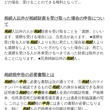
どの場合、受けることのできる権利となって...
相続人以外が相続財産を受け取った場合の申告につい
て
相続
人以外の人が
相続
財産を受け取ることを「遺贈」といい
ます。遺贈を受ける場合には、注意点があります。 ■遺贈を
受け取る人が被
相続
人よりも先に死亡した場合被
相続
人より
も遺贈をしようとしていた方がなくなった場合には、死亡し
た遺贈を受ける人が本来受けるべきであった財産は除外され
ることになります。 ■兄弟姉妹以外の
相続
人...
相続税申告の必要書類とは
相続
税の
申告
に必要な書類は次の通りです。①
相続
人のマイ
ナンバーを確認できるもの②
相続
人の身分を確認できる身分
証明書③
相続
税の
申告
書④
相続
人全員の印鑑証明書、戸籍謄
本、住民票⑤死亡診断書⑥遺言書または遺産分割協議書の写
し このように
相続
税の
申告
には多くの書類が必要になりま
す。特に、
相続
人の戸籍謄本や印鑑証明書に関し...