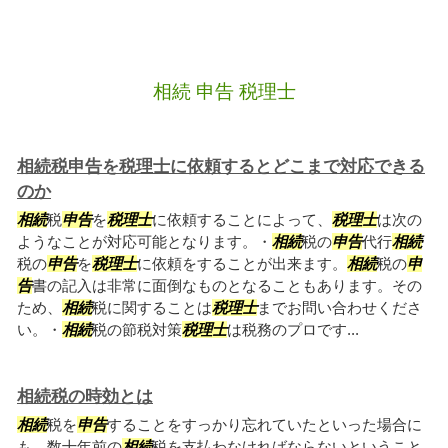
相続 申告 税理士
相続税申告を税理士に依頼するとどこまで対応できる
のか
相続
税
申告
を
税理士
に依頼することによって、
税理士
は次の
ようなことが対応可能となります。・
相続
税の
申告
代行
相続
税の
申告
を
税理士
に依頼をすることが出来ます。
相続
税の
申
告
書の記入は非常に面倒なものとなることもあります。その
ため、
相続
税に関することは
税理士
までお問い合わせくださ
い。・
相続
税の節税対策
税理士
は税務のプロです...
相続税の時効とは
相続
税を
申告
することをすっかり忘れていたといった場合に
も。数十年前の
相続
税を支払わなければならないということ