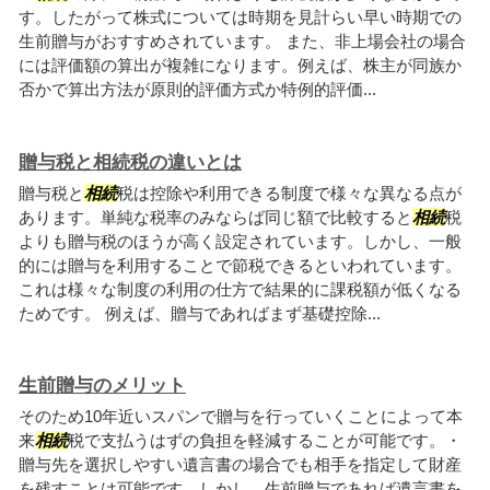
す。したがって株式については時期を見計らい早い時期での
生前贈与がおすすめされています。 また、非上場会社の場合
には評価額の算出が複雑になります。例えば、株主が同族か
否かで算出方法が原則的評価方式か特例的評価...
贈与税と相続税の違いとは
贈与税と
相続
税は控除や利用できる制度で様々な異なる点が
あります。単純な税率のみならば同じ額で比較すると
相続
税
よりも贈与税のほうが高く設定されています。しかし、一般
的には贈与を利用することで節税できるといわれています。
これは様々な制度の利用の仕方で結果的に課税額が低くなる
ためです。 例えば、贈与であればまず基礎控除...
生前贈与のメリット
そのため10年近いスパンで贈与を行っていくことによって本
来
相続
税で支払うはずの負担を軽減することが可能です。・
贈与先を選択しやすい遺言書の場合でも相手を指定して財産
を残すことは可能です。しかし、生前贈与であれば遺言書を