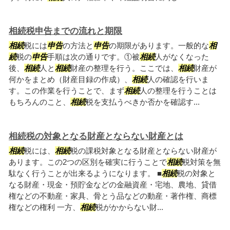
相続税申告までの流れと期限
相続
税には
申告
の方法と
申告
の期限があります。一般的な
相
続
税の
申告
手順は次の通りです。①被
相続
人がなくなった
後、
相続
人と
相続
財産の整理を行う。ここでは、
相続
財産が
何かをまとめ（財産目録の作成）、
相続
人の確認を行いま
す。この作業を行うことで、まず
相続
人の整理を行うことは
もちろんのこと、
相続
税を支払うべきか否かを確認す...
相続税の対象となる財産とならない財産とは
相続
税には、
相続
税の課税対象となる財産とならない財産が
あります。この2つの区別を確実に行うことで
相続
税対策を無
駄なく行うことが出来るようになります。 ■
相続
税の対象と
なる財産・現金・預貯金などの金融資産・宅地、農地、貸借
権などの不動産・家具、骨とう品などの動産・著作権、商標
権などの権利 一方、
相続
税がかからない財...