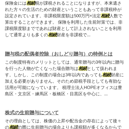
保険金には
相続
税が課税されることになりますが、本来遺さ
れた方々の生活のための財産ということもあって非課税枠が
設定されています。非課税限度額は500万円×法定
相続
人数で
算出することができます。 保険を利用した生前対策では、非
課税限度額までであれば財産として計上されないことを利用
して通常よりも多くの
相続
財産を非課税で...
贈与税の配偶者控除（おしどり贈与）の特例とは
この制度特有のメリットとしては、通常贈与の3年以内に贈与
を行った人物が亡くなった場合贈与は
相続
として扱われま
す。しかし、この制度の場合は3年以内であっても
相続
財産に
加える必要がありません。そのため節税手段としても有効な
活用が可能になっています。 税理士法人HOPEオフィスは豊
島区・文京区・練馬区・板橋区・目黒区を中心に、...
株式の生前贈与について
その理由としては、株価の上昇や配当金の存在によって後々
の
相続
の際に生前贈与の場合よりも課税額が多くなるからで