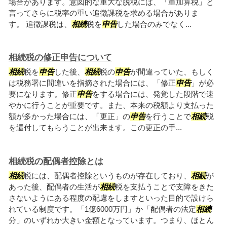
場合があります。意図的な重大な脱税には、「重加算税」と
言ってさらに税率の重い追徴課税を求める場合がありま
す。 追徴課税は、
相続
税を
申告
した場合のみでなく...
相続税の修正申告について
相続
税を
申告
した後、
相続
税の
申告
が間違っていた、もしく
は税務署に間違いを指摘された場合には、「修正
申告
」が必
要になります。修正
申告
をする場合には、発覚した段階で速
やかに行うことが重要です。また、本来の税額より支払った
額が多かった場合には、「更正」の
申告
を行うことで
相続
税
を還付してもらうことが出来ます。この更正の手...
相続税の配偶者控除とは
相続
税には、配偶者控除というものが存在しており、
相続
が
あった後、配偶者の生活が
相続
税を支払うことで支障をきた
さないようにある程度の配慮をしますといった目的で設けら
れている制度です。「1億6000万円」か「配偶者の法定
相続
分」のいずれか大きい金額となっています。つまり、ほとん