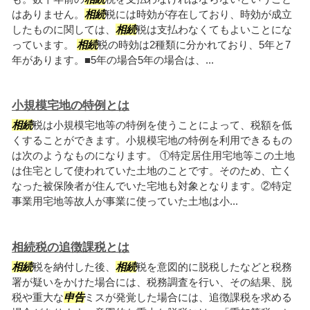
はありません。
相続
税には時効が存在しており、時効が成立
したものに関しては、
相続
税は支払わなくてもよいことにな
っています。
相続
税の時効は2種類に分かれており、5年と7
年があります。■5年の場合5年の場合は、...
小規模宅地の特例とは
相続
税は小規模宅地等の特例を使うことによって、税額を低
くすることができます。小規模宅地の特例を利用できるもの
は次のようなものになります。 ①特定居住用宅地等この土地
は住宅として使われていた土地のことです。そのため、亡く
なった被保険者が住んでいた宅地も対象となります。②特定
事業用宅地等故人が事業に使っていた土地は小...
相続税の追徴課税とは
相続
税を納付した後、
相続
税を意図的に脱税したなどと税務
署が疑いをかけた場合には、税務調査を行い、その結果、脱
税や重大な
申告
ミスが発覚した場合には、追徴課税を求める