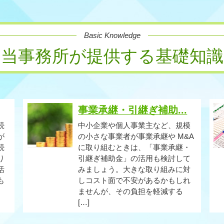
Basic Knowledge
当事務所が提供する基礎知識
事業承継・引継ぎ補助...
続
中小企業や個人事業主など、規模
が
の小さな事業者が事業承継や M&A
続
に取り組むときは、「事業承継・
り
引継ぎ補助金」の活用も検討して
活
みましょう。大きな取り組みに対
も
しコスト面で不安があるかもしれ
ませんが、その負担を軽減する
[…]