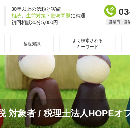
30年以上の信頼と実績
03
相続
、
生前対策・贈与問題
に精通
初回相談30分5,000円
営業日・営
よく検索される
基礎知識
キーワード
税 対象者 / 税理士法人HOPEオ