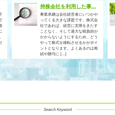
.
持株会社を利用した事...
不
事業承継は会社経営者にいつかや
で
ってくる大きな課題です。株式会
借
社であれば、経営に支障をきたす
に
ことなく、そして過大な税負担が
、
かからないようにするため、どう
け
やって株式を移転させるかがポイ
ントとなります。よくあるのは相
続や贈与に […]
Search Keyword