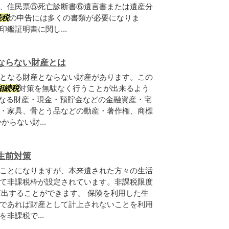
、住民票⑤死亡診断書⑥遺言書または遺産分
続税
の申告には多くの書類が必要になりま
鑑証明書に関し...
ならない財産とは
となる財産とならない財産があります。この
相続税
対策を無駄なく行うことが出来るよう
なる財産・現金・預貯金などの金融資産・宅
・家具、骨とう品などの動産・著作権、商標
からない財...
生前対策
ことになりますが、本来遺された方々の生活
て非課税枠が設定されています。非課税限度
算出することができます。 保険を利用した生
であれば財産として計上されないことを利用
非課税で...