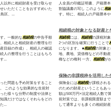
人以外に相続財産を受け取らせ
人全員の印鑑証明書、戸籍謄本
せいただくことをおすすめいた
割協議書の写し このように
相
区、...
す。特に、相続人の戸籍謄本や印
相続税の対象となる財産と
す。一般的な
相続税
の申告手順
相続税
には、
相続税
の課税対象
、相続人と相続財産の整理を行
2つの区別を確実に行うことで
産目録の作成）、相続人の確認
になります。 ■
相続税
の対象と
続人の整理を行うことはもちろ
地、農地、貸借権などの不動産
...
権などの権利 一方、
相続税
がか
保険の非課税枠を活用した
った問題も予め対策をすること
保険金には
相続税
が課税される
。 このような効果的な生前対
のための財産ということもあっ
った様々な分野の制度や法律と
額は500万円×法定相続人数で
知識だけではなくそれらをどの
前対策では、非課税限度額まで
..
して通常よりも多くの相続財産を