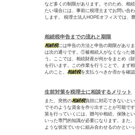
など多くの制限があります。そのため、相続
たい場合には、事前に税理士までお問い合わ
します。 税理士法人HOPEオフィスでは、豊島
相続税申告までの流れと期限
相続税
には申告の方法と申告の期限がありま
は次の通りです。①被相続人がなくなった後
う。ここでは、相続財産が何かをまとめ（財
を行います。この作業を行うことで、まず相
んのこと、
相続税
を支払うべきか否かを確認す
生前対策を税理士に相談するメリット
また、突然の
相続税
負担に対応できないとい
でそのような資金を作り出すことが可能です
策を行っていくには、贈与や相続、保険とい
いった専門的知識が必要になります。また、
ような状況でいかに組み合わせるのかといった.