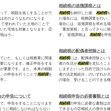
相続税の追徴課税とは
って、税額を低くすることがで
相続税
を納付した後、
相続税
を
は次のようなものになりま
た場合には、税務調査を行い、
して使われていた土地のことで
場合には、追徴課税を求める場
いた宅地も対象となります。②
「重加算税」と言ってさらに税
は小...
す。 追徴課税は、
相続税
を申告
相続税の配偶者控除とは
ていた、もしくは税務署に間違
相続税
には、配偶者控除という
要になります。修正申告をする
者の生活が
相続税
を支払うこと
が重要です。また、本来の税額
しますといった目的で設けられて
」の申告を行うことで
相続税
を
者の法定相続分」のいずれか大
..
の場合、受けることのできる権利
合の申告について
相続税申告の必要書類とは
て、申告をすることになります
相続税
の申告に必要な書類は次
ように相続しなければならない
できるもの②相続人の身分を確