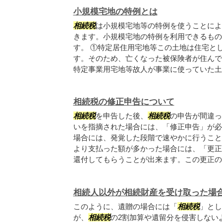
小規模宅地の特例とは
相続税
は小規模宅地等の特例を使うことによ
きます。小規模宅地の特例を利用できるもの
す。 ①特定居住用宅地等この土地は住宅と
す。そのため、亡くなった被保険者が住んで
特定事業用宅地等故人が事業に使っていた土地
相続税の修正申告について
相続税
を申告した後、
相続税
の申告が間違っ
いを指摘された場合には、「修正申告」が必
場合には、発覚した段階で速やかに行うこと
より支払った額が多かった場合には、「更正
還付してもらうことが出来ます。この更正の手.
相続人以外が相続財産を受け取った場
このように、遺贈の場合には「
相続税
」とし
が、
相続税
の2割加算や遺留分を侵害しない