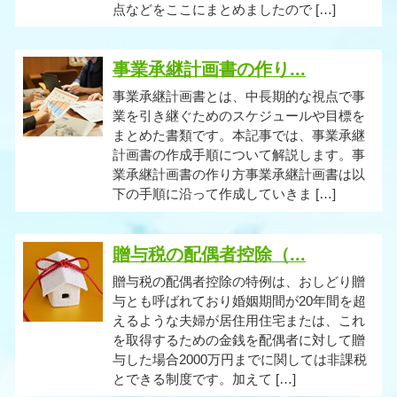
点などをここにまとめましたので […]
事業承継計画書の作り...
事業承継計画書とは、中長期的な視点で事
業を引き継ぐためのスケジュールや目標を
まとめた書類です。本記事では、事業承継
計画書の作成手順について解説します。事
業承継計画書の作り方事業承継計画書は以
下の手順に沿って作成していきま […]
贈与税の配偶者控除（...
贈与税の配偶者控除の特例は、おしどり贈
与とも呼ばれており婚姻期間が20年間を超
えるような夫婦が居住用住宅または、これ
を取得するための金銭を配偶者に対して贈
与した場合2000万円までに関しては非課税
とできる制度です。加えて […]