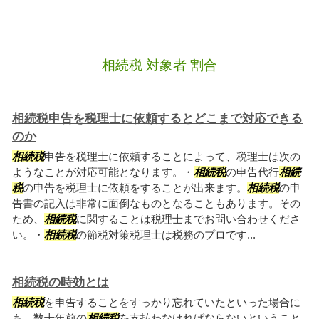
相続税 対象者 割合
相続税申告を税理士に依頼するとどこまで対応できる
のか
相続税
申告を税理士に依頼することによって、税理士は次の
ようなことが対応可能となります。・
相続税
の申告代行
相続
税
の申告を税理士に依頼をすることが出来ます。
相続税
の申
告書の記入は非常に面倒なものとなることもあります。その
ため、
相続税
に関することは税理士までお問い合わせくださ
い。・
相続税
の節税対策税理士は税務のプロです...
相続税の時効とは
相続税
を申告することをすっかり忘れていたといった場合に
も。数十年前の
相続税
を支払わなければならないということ