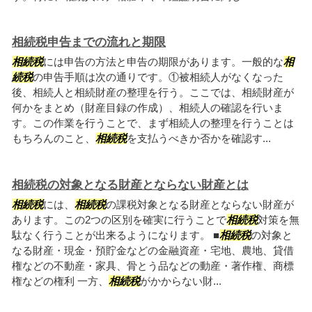
相続税申告までの流れと期限
相続税
には申告の方法と申告の期限があります。一般的な
相
続税
の申告手順は次の通りです。①被相続人がなくなった
後、相続人と相続財産の整理を行う。ここでは、相続財産が
何かをまとめ（財産目録の作成）、相続人の確認を行いま
す。この作業を行うことで、まず相続人の整理を行うことは
もちろんのこと、
相続税
を支払うべきか否かを確認す...
相続税の対象となる財産とならない財産とは
相続税
には、
相続税
の課税対象となる財産とならない財産が
あります。この2つの区別を確実に行うことで
相続税
対策を無
駄なく行うことが出来るようになります。 ■
相続税
の対象と
なる財産・現金・預貯金などの金融資産・宅地、農地、貸借
権などの不動産・家具、骨とう品などの動産・著作権、商標
権などの権利 一方、
相続税
がかからない財...