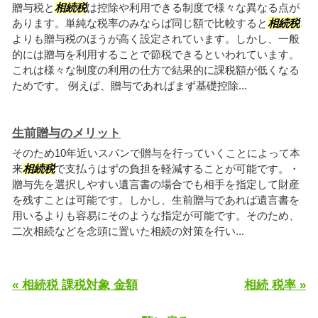
贈与税と
相続税
は控除や利用できる制度で様々な異なる点が
あります。単純な税率のみならば同じ額で比較すると
相続税
よりも贈与税のほうが高く設定されています。しかし、一般
的には贈与を利用することで節税できるといわれています。
これは様々な制度の利用の仕方で結果的に課税額が低くなる
ためです。 例えば、贈与であればまず基礎控除...
生前贈与のメリット
そのため10年近いスパンで贈与を行っていくことによって本
来
相続税
で支払うはずの負担を軽減することが可能です。・
贈与先を選択しやすい遺言書の場合でも相手を指定して財産
を残すことは可能です。しかし、生前贈与であれば遺言書を
用いるよりも容易にそのような指定が可能です。そのため、
二次相続などを念頭に置いた相続の対策を行い...
« 相続税 課税対象 金額
相続 税率 »