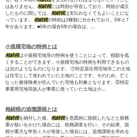
はありません。
相続税
には時効が存在しており、時効が成立
したものに関しては、
相続税
は支払わなくてもよいことにな
っています。
相続税
の時効は2種類に分かれており、5年と7
年があります。■5年の場合5年の場合は、...
小規模宅地の特例とは
相続税
は小規模宅地等の特例を使うことによって、税額を低
くすることができます。小規模宅地の特例を利用できるもの
は次のようなものになります。 ①特定居住用宅地等この土地
は住宅として使われていた土地のことです。そのため、亡く
なった被保険者が住んでいた宅地も対象となります。②特定
事業用宅地等故人が事業に使っていた土地は小...
相続税の追徴課税とは
相続税
を納付した後、
相続税
を意図的に脱税したなどと税務
署が疑いをかけた場合には、税務調査を行い、その結果、脱
税や重大な申告ミスが発覚した場合には、追徴課税を求める