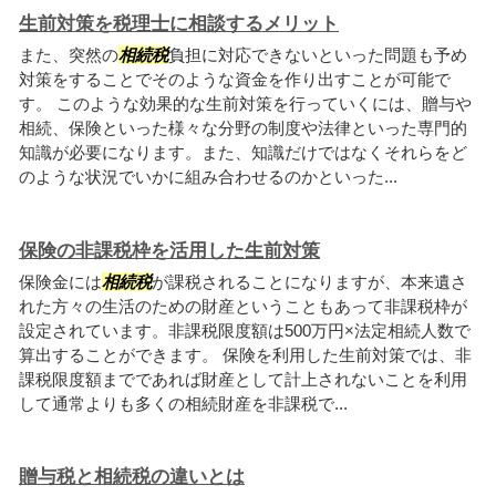
生前対策を税理士に相談するメリット
また、突然の
相続税
負担に対応できないといった問題も予め
対策をすることでそのような資金を作り出すことが可能で
す。 このような効果的な生前対策を行っていくには、贈与や
相続、保険といった様々な分野の制度や法律といった専門的
知識が必要になります。また、知識だけではなくそれらをど
のような状況でいかに組み合わせるのかといった...
保険の非課税枠を活用した生前対策
保険金には
相続税
が課税されることになりますが、本来遺さ
れた方々の生活のための財産ということもあって非課税枠が
設定されています。非課税限度額は500万円×法定相続人数で
算出することができます。 保険を利用した生前対策では、非
課税限度額までであれば財産として計上されないことを利用
して通常よりも多くの相続財産を非課税で...
贈与税と相続税の違いとは