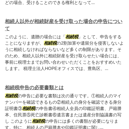
どの場合、受けることのできる権利となって...
相続人以外が相続財産を受け取った場合の申告につい
て
このように、遺贈の場合には「
相続税
」として、申告をする
ことになりますが、
相続税
の2割加算や遺留分を侵害しないよ
うに相続しなければならないなど多くの制限があります。そ
のため、相続人以外に相続財産を受け取らせたい場合には、
事前に税理士までお問い合わせいただくことをおすすめいた
します。 税理士法人HOPEオフィスでは、豊島区、...
相続税申告の必要書類とは
相続税
の申告に必要な書類は次の通りです。①相続人のマイ
ナンバーを確認できるもの②相続人の身分を確認できる身分
証明書③
相続税
の申告書④相続人全員の印鑑証明書、戸籍謄
本、住民票⑤死亡診断書⑥遺言書または遺産分割協議書の写
し このように
相続税
の申告には多くの書類が必要になりま
す。特に、相続人の戸籍謄本や印鑑証明書に関し...