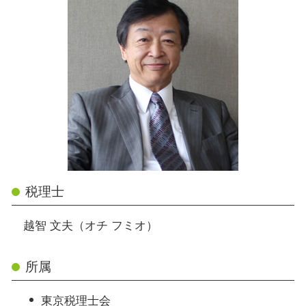
税理士
越智 文夫（オチ フミオ）
所属
東京税理士会