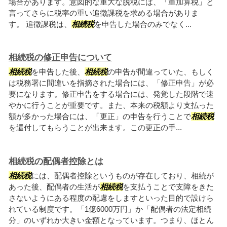
場合があります。意図的な重大な脱税には、「重加算税」と
言ってさらに税率の重い追徴課税を求める場合がありま
す。 追徴課税は、
相続税
を申告した場合のみでなく...
相続税の修正申告について
相続税
を申告した後、
相続税
の申告が間違っていた、もしく
は税務署に間違いを指摘された場合には、「修正申告」が必
要になります。修正申告をする場合には、発覚した段階で速
やかに行うことが重要です。また、本来の税額より支払った
額が多かった場合には、「更正」の申告を行うことで
相続税
を還付してもらうことが出来ます。この更正の手...
相続税の配偶者控除とは
相続税
には、配偶者控除というものが存在しており、相続が
あった後、配偶者の生活が
相続税
を支払うことで支障をきた
さないようにある程度の配慮をしますといった目的で設けら
れている制度です。「1億6000万円」か「配偶者の法定相続
分」のいずれか大きい金額となっています。つまり、ほとん