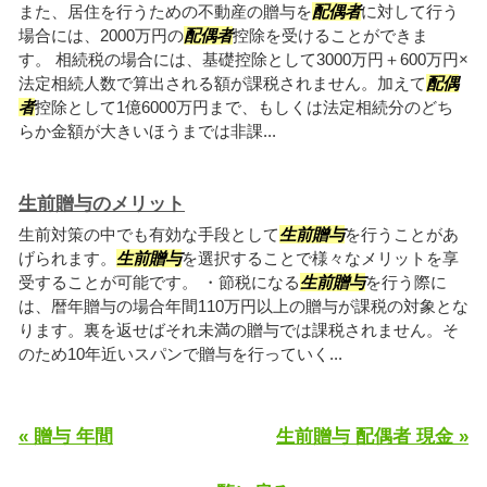
また、居住を行うための不動産の贈与を
配偶者
に対して行う
場合には、2000万円の
配偶者
控除を受けることができま
す。 相続税の場合には、基礎控除として3000万円＋600万円×
法定相続人数で算出される額が課税されません。加えて
配偶
者
控除として1億6000万円まで、もしくは法定相続分のどち
らか金額が大きいほうまでは非課...
生前贈与のメリット
生前対策の中でも有効な手段として
生前贈与
を行うことがあ
げられます。
生前贈与
を選択することで様々なメリットを享
受することが可能です。 ・節税になる
生前贈与
を行う際に
は、暦年贈与の場合年間110万円以上の贈与が課税の対象とな
ります。裏を返せばそれ未満の贈与では課税されません。そ
のため10年近いスパンで贈与を行っていく...
« 贈与 年間
生前贈与 配偶者 現金 »