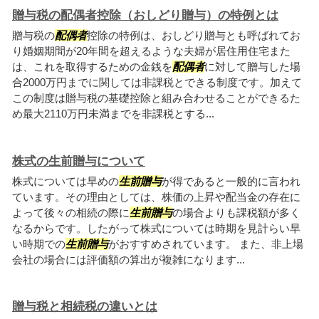
贈与税の配偶者控除（おしどり贈与）の特例とは
贈与税の
配偶者
控除の特例は、おしどり贈与とも呼ばれてお
り婚姻期間が20年間を超えるような夫婦が居住用住宅また
は、これを取得するための金銭を
配偶者
に対して贈与した場
合2000万円までに関しては非課税とできる制度です。加えて
この制度は贈与税の基礎控除と組み合わせることができるた
め最大2110万円未満までを非課税とする...
株式の生前贈与について
株式については早めの
生前贈与
が得であると一般的に言われ
ています。その理由としては、株価の上昇や配当金の存在に
よって後々の相続の際に
生前贈与
の場合よりも課税額が多く
なるからです。したがって株式については時期を見計らい早
い時期での
生前贈与
がおすすめされています。 また、非上場
会社の場合には評価額の算出が複雑になります...
贈与税と相続税の違いとは