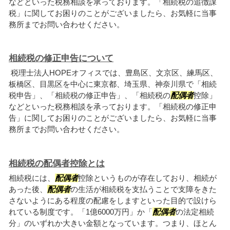
などといった税務相談を承っております。「相続税の追徴課
税」に関してお困りのことがございましたら、お気軽に当事
務所までお問い合わせください。
相続税の修正申告について
税理士法人HOPEオフィスでは、豊島区、文京区、練馬区、
板橋区、目黒区を中心に東京都、埼玉県、神奈川県で「相続
税申告」、「相続税の修正申告」、「相続税の
配偶者
控除」
などといった税務相談を承っております。「相続税の修正申
告」に関してお困りのことがございましたら、お気軽に当事
務所までお問い合わせください。
相続税の配偶者控除とは
相続税には、
配偶者
控除というものが存在しており、相続が
あった後、
配偶者
の生活が相続税を支払うことで支障をきた
さないようにある程度の配慮をしますといった目的で設けら
れている制度です。「1億6000万円」か「
配偶者
の法定相続
分」のいずれか大きい金額となっています。つまり、ほとん