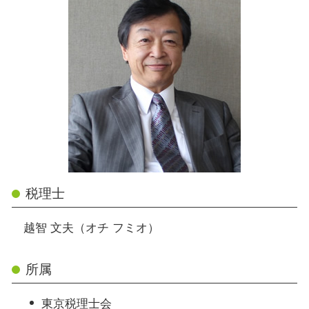
税理士
越智 文夫（オチ フミオ）
所属
東京税理士会