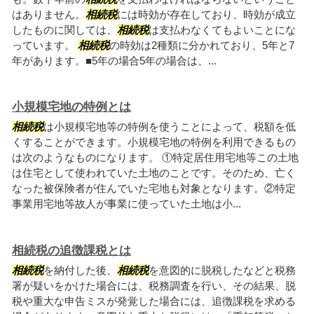
はありません。
相続税
には時効が存在しており、時効が成立
したものに関しては、
相続税
は支払わなくてもよいことにな
っています。
相続税
の時効は2種類に分かれており、5年と7
年があります。■5年の場合5年の場合は、...
小規模宅地の特例とは
相続税
は小規模宅地等の特例を使うことによって、税額を低
くすることができます。小規模宅地の特例を利用できるもの
は次のようなものになります。 ①特定居住用宅地等この土地
は住宅として使われていた土地のことです。そのため、亡く
なった被保険者が住んでいた宅地も対象となります。②特定
事業用宅地等故人が事業に使っていた土地は小...
相続税の追徴課税とは
相続税
を納付した後、
相続税
を意図的に脱税したなどと税務
署が疑いをかけた場合には、税務調査を行い、その結果、脱
税や重大な申告ミスが発覚した場合には、追徴課税を求める