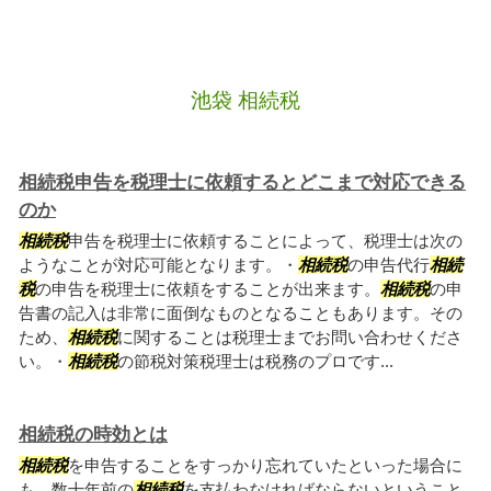
池袋 相続税
相続税申告を税理士に依頼するとどこまで対応できる
のか
相続税
申告を税理士に依頼することによって、税理士は次の
ようなことが対応可能となります。・
相続税
の申告代行
相続
税
の申告を税理士に依頼をすることが出来ます。
相続税
の申
告書の記入は非常に面倒なものとなることもあります。その
ため、
相続税
に関することは税理士までお問い合わせくださ
い。・
相続税
の節税対策税理士は税務のプロです...
相続税の時効とは
相続税
を申告することをすっかり忘れていたといった場合に
も。数十年前の
相続税
を支払わなければならないということ