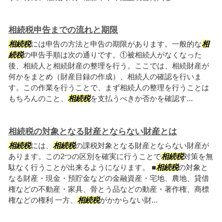
相続税申告までの流れと期限
相続税
には申告の方法と申告の期限があります。一般的な
相
続税
の申告手順は次の通りです。①被相続人がなくなった
後、相続人と相続財産の整理を行う。ここでは、相続財産が
何かをまとめ（財産目録の作成）、相続人の確認を行いま
す。この作業を行うことで、まず相続人の整理を行うことは
もちろんのこと、
相続税
を支払うべきか否かを確認す...
相続税の対象となる財産とならない財産とは
相続税
には、
相続税
の課税対象となる財産とならない財産が
あります。この2つの区別を確実に行うことで
相続税
対策を無
駄なく行うことが出来るようになります。 ■
相続税
の対象と
なる財産・現金・預貯金などの金融資産・宅地、農地、貸借
権などの不動産・家具、骨とう品などの動産・著作権、商標
権などの権利 一方、
相続税
がかからない財...