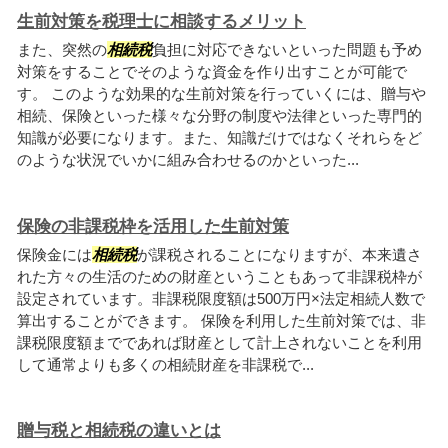
生前対策を税理士に相談するメリット
また、突然の
相続税
負担に対応できないといった問題も予め
対策をすることでそのような資金を作り出すことが可能で
す。 このような効果的な生前対策を行っていくには、贈与や
相続、保険といった様々な分野の制度や法律といった専門的
知識が必要になります。また、知識だけではなくそれらをど
のような状況でいかに組み合わせるのかといった...
保険の非課税枠を活用した生前対策
保険金には
相続税
が課税されることになりますが、本来遺さ
れた方々の生活のための財産ということもあって非課税枠が
設定されています。非課税限度額は500万円×法定相続人数で
算出することができます。 保険を利用した生前対策では、非
課税限度額までであれば財産として計上されないことを利用
して通常よりも多くの相続財産を非課税で...
贈与税と相続税の違いとは