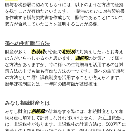
贈与を税務署に認めてもらうには、以下のような方法で証拠
を残すことが有効だといえます。 ・贈与のたびに贈与契約書
を作成する贈与契約書を作成して、贈与であることについて
双方が合意していたことを証明することが必要...
孫への生前贈与方法
財産が多く、
相続税
が心配で
相続税
の対策をしたいとお考え
の方がいらっしゃるかと思います。
相続税
の対策として様々
な方法がありますが、特に孫への生前贈与を活用するのは対
策方法の中でも最も有効な方法の一つです。 孫への生前贈与
の方法として暦年課税制度を活用することが考えられます。
暦年課税制度とは、一年間の贈与額が基礎控除...
みなし相続財産とは
みなし財産は
相続税
の計算をする際には、相続財産として相
続財産に加算して計算しなければいけません。 死亡退職金に
は、非課税枠があります。非課税枠の計算方法は、500万円に
相続人の人数を掛けた額になります。例えば相続人が3人だっ