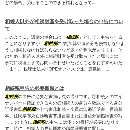
どの場合、受けることのできる権利となって...
相続人以外が相続財産を受け取った場合の申告につい
て
このように、遺贈の場合には「
相続税
」として、申告をする
ことになりますが、
相続税
の2割加算や遺留分を侵害しないよ
うに相続しなければならないなど多くの制限があります。そ
のため、相続人以外に相続財産を受け取らせたい場合には、
事前に税理士までお問い合わせいただくことをおすすめいた
します。 税理士法人HOPEオフィスでは、豊島区、...
相続税申告の必要書類とは
相続税
の申告に必要な書類は次の通りです。①相続人のマイ
ナンバーを確認できるもの②相続人の身分を確認できる身分
証明書③
相続税
の申告書④相続人全員の印鑑証明書、戸籍謄
本、住民票⑤死亡診断書⑥遺言書または遺産分割協議書の写
し このように
相続税
の申告には多くの書類が必要になりま
す。特に、相続人の戸籍謄本や印鑑証明書に関し...