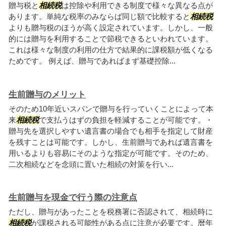
贈与税と
相続税
は控除や利用できる制度で様々な異なる点が
あります。単純な税率のみならば同じ額で比較すると
相続税
よりも贈与税のほうが高く設定されています。しかし、一般
的には贈与を利用することで節税できるといわれています。
これは様々な制度の利用の仕方で結果的に課税額が低くなる
ためです。 例えば、贈与であればまず基礎控除...
生前贈与のメリット
そのため10年近いスパンで贈与を行っていくことによって本
来
相続税
で支払うはずの負担を軽減することが可能です。・
贈与先を選択しやすい遺言書の場合でも相手を指定して財産
を残すことは可能です。しかし、生前贈与であれば遺言書を
用いるよりも容易にそのような指定が可能です。そのため、
二次相続などを念頭に置いた相続の対策を行い...
生前贈与を現金で行う際の注意点
ただし、贈与があったことを税務署に否認されて、相続時に
相続税
が課税される可能性がある点に注意が必要です。暦年