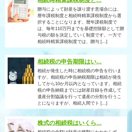
相続時精算課税制度と...
贈与によって財産を譲り渡す意場合には、
暦年課税制度と相続時精算課税制度から選
択することになります。暦年課税制度で
は、毎年110万円までを基礎控除額として贈
与税の額を決定していく制度です。一方で
相続時精算課税制度では、贈与 […]
相続税の申告期限はい...
相続が発生した時に相続税の申告を行いま
すが、相続税の申告納税期限は相続が発生
してから10か月以内となっています。相続
税の申告納税までには財産目録を作成して
遺産分割協議を行って遺産の分割を行うこ
とになりますが、相続人間でト […]
株式の相続税はいくら...
相続税の金額は財産の種類にかかわらず、