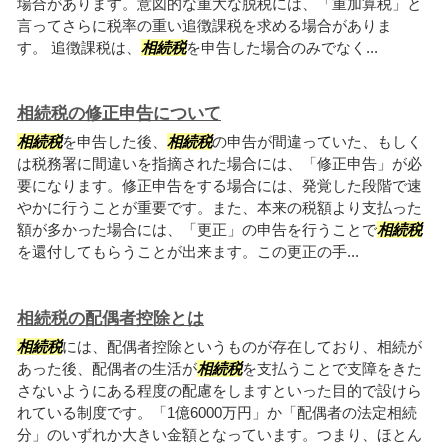
場合があります。意図的な重大な脱税には、「重加算税」と
言ってさらに税率の重い追徴課税を求める場合がありま
す。 追徴課税は、
相続税
を申告した場合のみでなく...
相続税の修正申告について
相続税
を申告した後、
相続税
の申告が間違っていた、もしく
は税務署に間違いを指摘された場合には、「修正申告」が必
要になります。修正申告をする場合には、発覚した段階で速
やかに行うことが重要です。また、本来の税額より支払った
額が多かった場合には、「更正」の申告を行うことで
相続税
を還付してもらうことが出来ます。この更正の手...
相続税の配偶者控除とは
相続税
には、配偶者控除というものが存在しており、相続が
あった後、配偶者の生活が
相続税
を支払うことで支障をきた
さないようにある程度の配慮をしますといった目的で設けら
れている制度です。「1億6000万円」か「配偶者の法定相続
分」のいずれか大きい金額となっています。つまり、ほとん