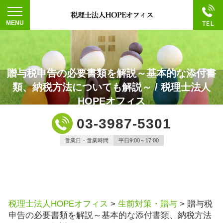
贈与税申告の必要書類を解説～基本的な添付書
類、納税方法についても解説～ / 税理士法人
HOPEオフィス
03-3987-5301
営業日・営業時間
平日9:00～17:00
税理士法人HOPEオフィス
>
生前対策・贈与
>
贈与税
申告の必要書類を解説～基本的な添付書類、納税方法