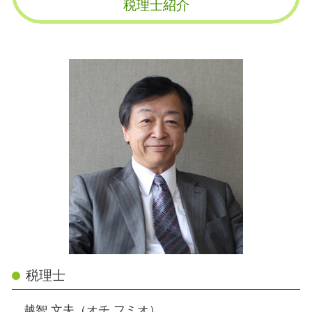
税理士紹介
税理士
越智 文夫（オチ フミオ）