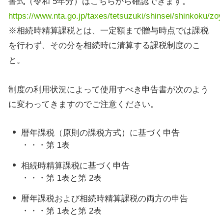
書式（令和
5
年分）はこちらから確認できます。
https://www.nta.go.jp/taxes/tetsuzuki/shinsei/shinkoku/z
※相続時精算課税とは、一定額まで贈与時点では課税
を行わず、その分を相続時に清算する課税制度のこ
と。
制度の利用状況によって使用すべき申告書が次のよう
に変わってきますのでご注意ください。
暦年課税（原則の課税方式）に基づく申告
・・・第
1
表
相続時精算課税に基づく申告
・・・第
1
表と第
2
表
暦年課税および相続時精算課税の両方の申告
・・・第
1
表と第
2
表