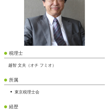
税理士
越智 文夫（オチ フミオ）
所属
東京税理士会
経歴