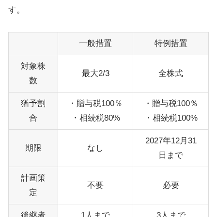
す。
一般措置
特例措置
対象株
最大
2/3
全株式
数
猶予割
・贈与税
100
％
・贈与税
100
％
合
・相続税
80%
・相続税
100%
2027
年
12
月
31
期限
なし
日まで
計画策
不要
必要
定
後継者
1
人まで
3
人まで