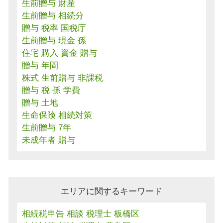
生前贈与 財産
生前贈与 相続分
贈与 税率 国税庁
生前贈与 現金 孫
住宅 購入 資金 贈与
贈与 年間
株式 生前贈与 非課税
贈与 税 孫 学費
贈与 土地
生命保険 相続対策
生前贈与 7年
未成年者 贈与
エリアに関するキーワード
相続税申告 相談 税理士 板橋区