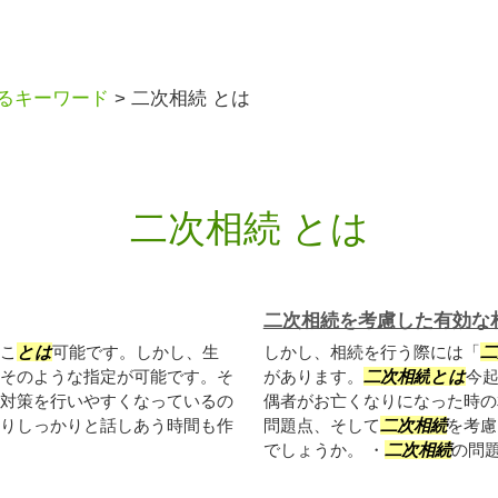
るキーワード
>
二次相続 とは
二次相続 とは
二次相続を考慮した有効な
こ
とは
可能です。しかし、生
しかし、相続を行う際には「
二
そのような指定が可能です。そ
があります。
二次相続
とは
今
対策を行いやすくなっているの
偶者がお亡くなりになった時の
りしっかりと話しあう時間も作
問題点、そして
二次相続
を考慮
。
でしょうか。 ・
二次相続
の問