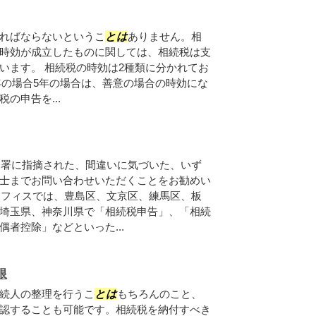
ればならないというこ
とは
ありません。相
時効が成立したものに関しては、相続税は支
います。 相続税の時効は2種類に分かれてお
年の場合5年の場合は、善意の場合の時効にな
の申告を...
務署に指摘された、間違いに気づいた、いず
士までお問い合わせいただくことをお勧めい
Eオフィスでは、豊島区、文京区、練馬区、板
埼玉県、神奈川県で「相続税申告」、「相続
者控除」などといった...
限
続人の整理を行うこ
とは
もちろんのこと、
認することも可能です。相続税を納付すべき