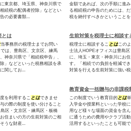
に東京都、埼玉県、神奈川県で
金額であれば、次の手順に進み
相続税の配偶者控除」などとい
る相続税の申告のためには、だ
の必要書類...
税を納付すべきかということを申
産とは
生前対策を税理士に相談す
は
当事務所の税理士までお問い
税理士に相談するこ
とは
このよ
スでは、豊島区、文京区、練馬
士法人HOPEオフィスは豊島
、神奈川県で「相続税申告」、
に、埼玉・東京・神奈川にお住
除」などといった税務相談を承
す。「相続での負担を軽減でき
関してお...
対策を行える生前対策に強い税理
教育資金一括贈与の非課税
度を利用するこ
とは
できませ
この制度でいう教育目的
とは
与の際の制度を使い分けること
入学金や授業料といった学校に
豊島区・文京区・練馬区・板橋
用など様々な場面の資金を含ん
お住まいの方の生前対策のご相
に通うための費用やクラブ活動
うな財産...
活用するといったことも可能です