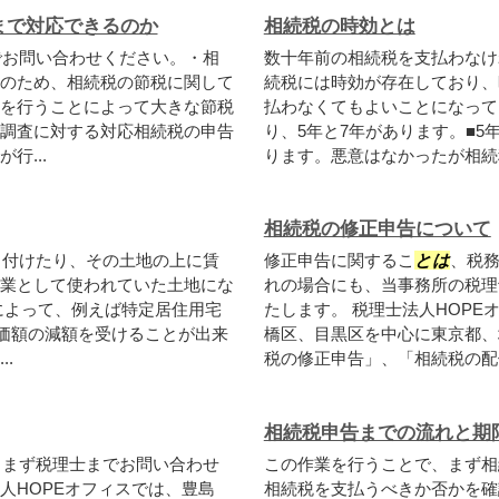
まで対応できるのか
相続税の時効とは
でお問い合わせください。・相
数十年前の相続税を支払わなけ
のため、相続税の節税に関して
続税には時効が存在しており、
を行うことによって大きな節税
払わなくてもよいことになって
調査に対する対応相続税の申告
り、5年と7年があります。■5
行...
ります。悪意はなかったが相続税
相続税の修正申告について
し付けたり、その土地の上に賃
修正申告に関するこ
とは
、税
業として使われていた土地にな
れの場合にも、当事務所の税理
によって、例えば特定居住用宅
たします。 税理士法人HOP
評価額の減額を受けることが出来
橋区、目黒区を中心に東京都、
.
税の修正申告」、「相続税の配偶
相続税申告までの流れと期
、まず税理士までお問い合わせ
この作業を行うことで、まず相
人HOPEオフィスでは、豊島
相続税を支払うべきか否かを確