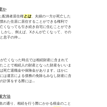
度か
れた配偶者居住権
とは
、夫婦の一方が死亡した
慣れた住居に居住することができる権利で
亡くなっても引き続き自宅に住むことができ
 しかし、例えば、Xさんが亡くなって、その
息子の仲...
人が亡くなった時点では相続財産に含まれて
たことで相続人の財産となった財産をいいま
ば死亡退職金や保険金があります。ほかに
には遺言による債務の免除もみなし財産に含
計算をする際には...
策方法
名の通り、相続を行う際にかかる税金のこと