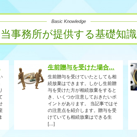
Basic Knowledge
当事務所が提供する基礎知識
.
生前贈与を受けた場合...
い
生前贈与を受けていたとしても相
」
続放棄はできます。しかし生前贈
り
与を受けた方が相続放棄をすると
て
き、いくつか注意しておきたいポ
せ
イントがあります。 当記事ではそ
産
の注意点を紹介します。贈与を受
ま
けていても相続放棄はできる生
[…]