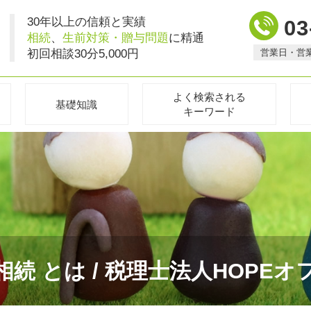
30年以上の信頼と実績
03
相続
、
生前対策・贈与問題
に精通
初回相談30分5,000円
営業日・営
よく検索される
基礎知識
キーワード
相続 とは / 税理士法人HOPEオ