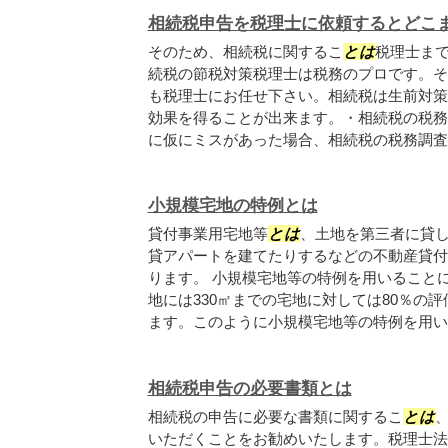
相続税申告を税理士に依頼するとどこ
そのため、相続税に関するこ
とは
税理士ま
続税の節税対策税理士は税務のプロです。そ
も税理士にお任せ下さい。相続税は生前対策
効果を得ることが出来ます。・相続税の税務
に仮にミスがあった場合、相続税の税務調査が
小規模宅地の特例とは
貸付事業用宅地等
とは
、土地を第三者に貸
貸アパートを建てたりするなどの不動産貸付
ります。 小規模宅地等の特例を用いること
地には330㎡までの宅地に対しては80％の
ます。このように小規模宅地等の特例を用い..
相続税申告の必要書類とは
相続税の申告に必要な書類に関するこ
とは
いただくことをお勧めいたします。税理士法