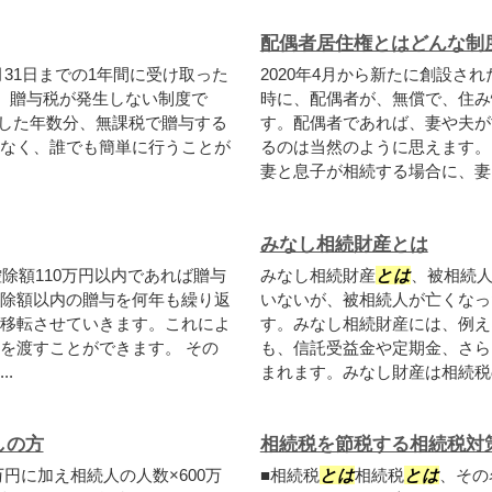
配偶者居住権とはどんな制
月31日までの1年間に受け取った
2020年4月から新たに創設さ
合、贈与税が発生しない制度で
時に、配偶者が、無償で、住み
与した年数分、無課税で贈与する
す。配偶者であれば、妻や夫が
なく、誰でも簡単に行うことが
るのは当然のように思えます。
妻と息子が相続する場合に、妻と
みなし相続財産とは
除額110万円以内であれば贈与
みなし相続財産
とは
、被相続
除額以内の贈与を何年も繰り返
いないが、被相続人が亡くなっ
移転させていきます。これによ
す。みなし相続財産には、例え
を渡すことができます。 その
も、信託受益金や定期金、さら
.
まれます。みなし財産は相続税の
しの方
相続税を節税する相続税対
0万円に加え相続人の人数×600万
■相続税
とは
相続税
とは
、その