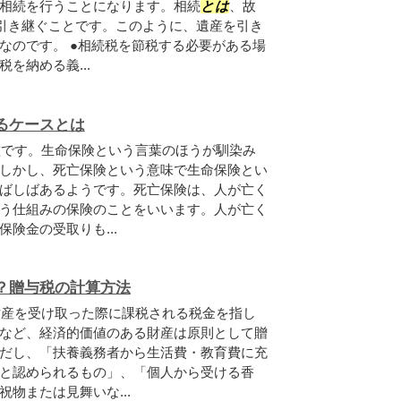
相続を行うことになります。相続
とは
、故
が引き継ぐことです。このように、遺産を引き
なのです。 ●相続税を節税する必要がある場
を納める義...
るケースとは
種です。生命保険という言葉のほうが馴染み
しかし、死亡保険という意味で生命保険とい
ばしばあるようです。死亡保険は、人が亡く
う仕組みの保険のことをいいます。人が亡く
険金の受取りも...
？贈与税の計算方法
財産を受け取った際に課税される税金を指し
など、経済的価値のある財産は原則として贈
だし、「扶養義務者から生活費・教育費に充
と認められるもの」、「個人から受ける香
物または見舞いな...