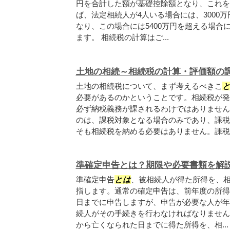
円を合計した額が基礎控除額となり、これを
ば、法定相続人が4人いる場合には、3000万円
なり、この場合には5400万円を超える場合
ます。 相続税の計算はご...
土地の相続～相続税の計算・評価額の
土地の相続税について、まず考えるべきこ
必要があるのかということです。相続税が発
必ず納税義務が課されるわけではありません
のは、課税対象となる場合のみであり、課税
そも相続税を納める必要はありません。課税対
準確定申告とは？期限や必要書類を解
準確定申告
とは
、被相続人が得た所得を、
指します。通常の確定申告は、前年度の所得等
日までに申告しますが、申告が必要な人が年
続人がその手続きを行わなければなりません
から亡くなられた日までに得た所得を、相...