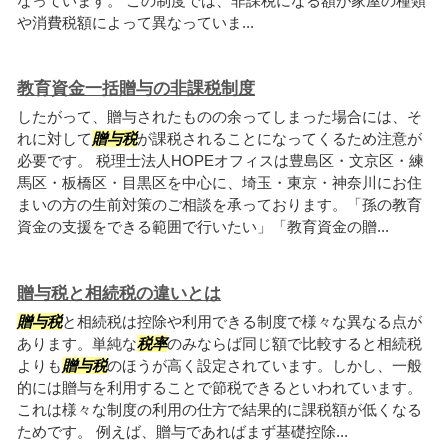
なっています。 この制度では、非課税になる額が家屋の種類
や消費税額によって異なっていま...
教育資金一括贈与の非課税制度
したがって、贈与されたものの余ってしまった場合には、そ
れに対して
贈与税
が課税されることになってくるため注意が
必要です。 税理士法人HOPEオフィスは豊島区・文京区・練
馬区・板橋区・目黒区を中心に、埼玉・東京・神奈川にお住
まいの方の生前対策のご相談を承っております。「孫の教育
資金の支援をできる範囲で行いたい」「教育資金の贈...
贈与税と相続税の違いとは
贈与税
と相続税は控除や利用できる制度で様々な異なる点が
あります。単純な
税率
のみならば同じ額で比較すると相続税
よりも
贈与税
のほうが高く設定されています。しかし、一般
的には贈与を利用することで節税できるといわれています。
これは様々な制度の利用の仕方で結果的に課税額が低くなる
ためです。 例えば、贈与であればまず基礎控除...