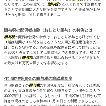
なります。 この制度では、
贈与税
を2500万円まで非課税とす
ることで短期間に大きな財産を贈与できる、今後価値が上が
りそうな財産に関して贈与するこ...
贈与税の配偶者控除（おしどり贈与）の特例とは
贈与税
の配偶者控除の特例は、おしどり贈与とも呼ばれてお
り婚姻期間が20年間を超えるような夫婦が居住用住宅また
は、これを取得するための金銭を配偶者に対して贈与した場
合2000万円までに関しては非課税とできる制度です。加えて
この制度は
贈与税
の基礎控除と組み合わせることができるた
め最大2110万円未満までを非課税とする...
住宅取得等資金の贈与税の非課税制度
住宅取得資金の
贈与税
の非課税制度は、祖父母もしくは両親
のような直系尊属から住宅資金の贈与を受けた場合に最大で
3000万円まで非課税になるものです。平成27年1月1日から実
施され現在のところ令和3年12月31日まで利用できることに