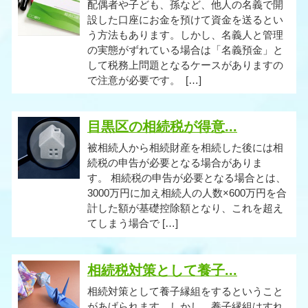
配偶者や子ども、孫など、他人の名義で開
設した口座にお金を預けて資金を送るとい
う方法もあります。しかし、名義人と管理
の実態がずれている場合は「名義預金」と
して税務上問題となるケースがありますの
で注意が必要です。 […]
目黒区の相続税が得意...
被相続人から相続財産を相続した後には相
続税の申告が必要となる場合がありま
す。 相続税の申告が必要となる場合とは、
3000万円に加え相続人の人数×600万円を合
計した額が基礎控除額となり、これを超え
てしまう場合で […]
相続税対策として養子...
相続対策として養子縁組をするということ
があげられます。しかし、養子縁組はすれ