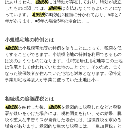
はありません。
相続税
には時効が存在しており、時効が成立
したものに関しては、
相続税
は支払わなくてもよいことにな
っています。
相続税
の時効は2種類に分かれており、5年と7
年があります。■5年の場合5年の場合は、...
小規模宅地の特例とは
相続税
は小規模宅地等の特例を使うことによって、税額を低
くすることができます。小規模宅地の特例を利用できるもの
は次のようなものになります。 ①特定居住用宅地等この土地
は住宅として使われていた土地のことです。そのため、亡く
なった被保険者が住んでいた宅地も対象となります。②特定
事業用宅地等故人が事業に使っていた土地は小...
相続税の追徴課税とは
相続税
を納付した後、
相続税
を意図的に脱税したなどと税務
署が疑いをかけた場合には、税務調査を行い、その結果、脱
税や重大な申告ミスが発覚した場合には、追徴課税を求める
場合があります。意図的な重大な脱税には、「重加算税」と