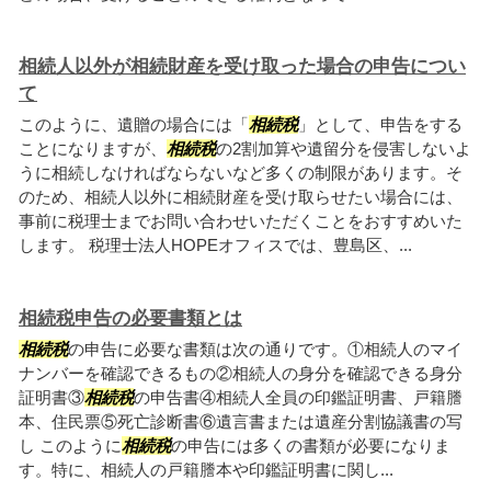
相続人以外が相続財産を受け取った場合の申告につい
て
このように、遺贈の場合には「
相続税
」として、申告をする
ことになりますが、
相続税
の2割加算や遺留分を侵害しないよ
うに相続しなければならないなど多くの制限があります。そ
のため、相続人以外に相続財産を受け取らせたい場合には、
事前に税理士までお問い合わせいただくことをおすすめいた
します。 税理士法人HOPEオフィスでは、豊島区、...
相続税申告の必要書類とは
相続税
の申告に必要な書類は次の通りです。①相続人のマイ
ナンバーを確認できるもの②相続人の身分を確認できる身分
証明書③
相続税
の申告書④相続人全員の印鑑証明書、戸籍謄
本、住民票⑤死亡診断書⑥遺言書または遺産分割協議書の写
し このように
相続税
の申告には多くの書類が必要になりま
す。特に、相続人の戸籍謄本や印鑑証明書に関し...