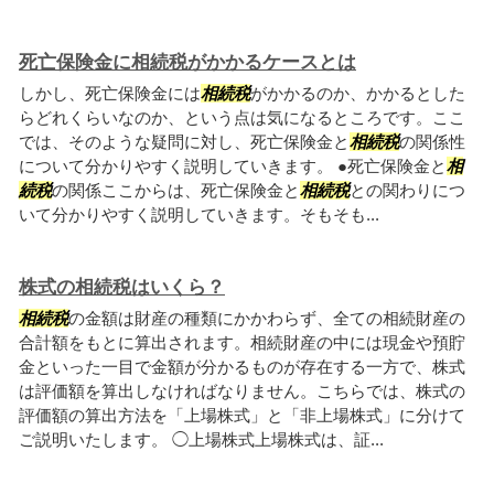
死亡保険金に相続税がかかるケースとは
しかし、死亡保険金には
相続税
がかかるのか、かかるとした
らどれくらいなのか、という点は気になるところです。ここ
では、そのような疑問に対し、死亡保険金と
相続税
の関係性
について分かりやすく説明していきます。 ●死亡保険金と
相
続税
の関係ここからは、死亡保険金と
相続税
との関わりにつ
いて分かりやすく説明していきます。そもそも...
株式の相続税はいくら？
相続税
の金額は財産の種類にかかわらず、全ての相続財産の
合計額をもとに算出されます。相続財産の中には現金や預貯
金といった一目で金額が分かるものが存在する一方で、株式
は評価額を算出しなければなりません。こちらでは、株式の
評価額の算出方法を「上場株式」と「非上場株式」に分けて
ご説明いたします。 ◯上場株式上場株式は、証...