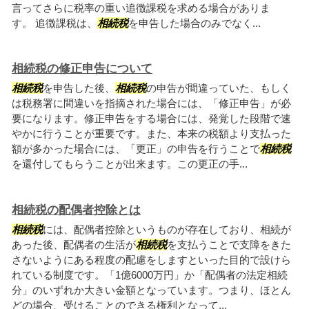
言ってさらに税率の重い追徴課税を求める場合がありま
す。 追徴課税は、
相続税
を申告した場合のみでなく...
相続税の修正申告について
相続税
を申告した後、
相続税
の申告が間違っていた、もしく
は税務署に間違いを指摘された場合には、「修正申告」が必
要になります。修正申告をする場合には、発覚した段階で速
やかに行うことが重要です。また、本来の税額より支払った
額が多かった場合には、「更正」の申告を行うことで
相続税
を還付してもらうことが出来ます。この更正の手...
相続税の配偶者控除とは
相続税
には、配偶者控除というものが存在しており、相続が
あった後、配偶者の生活が
相続税
を支払うことで支障をきた
さないようにある程度の配慮をしますといった目的で設けら
れている制度です。「1億6000万円」か「配偶者の法定相続
分」のいずれか大きい金額となっています。つまり、ほとん
どの場合、受けることのできる権利となって...