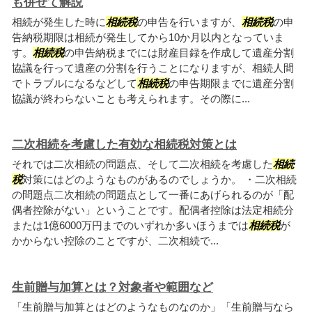
も併せて解説
相続が発生した時に
相続税
の申告を行いますが、
相続税
の申
告納税期限は相続が発生してから10か月以内となっていま
す。
相続税
の申告納税までには財産目録を作成して遺産分割
協議を行って遺産の分割を行うことになりますが、相続人間
でトラブルになるなどして
相続税
の申告期限までに遺産分割
協議が終わらないことも考えられます。その際に...
二次相続を考慮した有効な相続税対策とは
それでは二次相続の問題点、そして二次相続を考慮した
相続
税
対策にはどのようなものがあるのでしょうか。 ・二次相続
の問題点二次相続の問題点として一番にあげられるのが「配
偶者控除がない」ということです。配偶者控除は法定相続分
または1億6000万円までのいずれか多いほうまでは
相続税
が
かからない控除のことですが、二次相続で...
生前贈与加算とは？対象者や範囲など
「生前贈与加算とはどのようなものなのか」「生前贈与なら