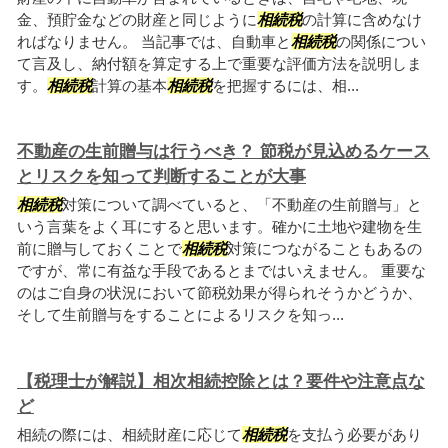
金、預貯金などの財産と同じように
相続税
の計算に含めなけ
ればなりません。 当記事では、自動車と
相続税
の関係につい
て言及し、納付額を算定する上で重要な評価方法を説明しま
す。
相続税
計算の基本
相続税
を把握するには、相...
不動産の生前贈与は行うべき？ 節税が見込めるケース
とリスクを知って判断することが大事
相続税
対策について調べていると、「不動産の生前贈与」と
いう言葉をよく耳にすると思います。確かに土地や建物を生
前に贈与しておくことで
相続税
対策につながることもあるの
ですが、常に有益な手段であるとまではいえません。 重要な
のはご自身の状況において節税効果が得られそうかどうか、
そして生前贈与をすることによるリスクを知っ...
【税理士が解説】相次相続控除とは？要件や注意点な
ど
相続の際には、相続財産に応じて
相続税
を支払う必要があり