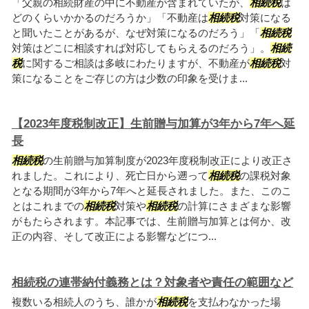
「父親の相続財産の中に不動産が含まれていたが、
相続税
は
どのくらいかかるのだろうか」「不動産は
相続税
対策になる
と聞いたことがあるが、なぜ対策になるのだろう」「
相続税
対策はどこに相談すれば対応してもらえるのだろう」。
相続
税
に関するご相談は多岐にわたりますが、不動産が
相続税
対
策になることをご存じの方は少数の印象を受けま...
【2023年度税制改正】生前贈与加算が3年から7年へ延
長
相続税
の生前贈与加算制度が2023年度税制改正により改正さ
れました。これにより、死亡日から遡って
相続税
の課税対象
となる期間が3年から7年へと延長されました。また、このこ
とはこれまでの
相続税
対策や
相続税
の計算にさまざまな影響
がもたらされます。本記事では、生前贈与加算とは何か、改
正の内容、そして改正による影響などにつ...
相続税の連帯納付義務とは？対象者や責任の範囲など
複数いる相続人のうち、誰かが
相続税
を支払わなかった場