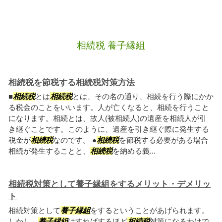
相続税 養子縁組
相続税を節税する相続税対策方法
■
相続税
とは
相続税
とは、その名の通り、相続を行う際にかか
る税金のことをいいます。人が亡くなると、相続を行うこと
になります。相続とは、故人(被相続人)の遺産を相続人が引
き継ぐことです。このように、遺産を引き継ぐ際に発生する
税金が
相続税
なのです。 ●
相続税
を節税する必要がある場合
相続が発生することと、
相続税
を納める義...
相続税対策として養子縁組をするメリット・デメリッ
ト
相続対策として
養子縁組
をするということがあげられます。
しかし、
養子縁組
はすればするほど
相続税
対策になるわけで