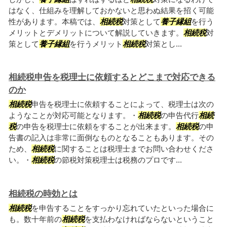
はなく、仕組みを理解しておかないと思わぬ結果を招く可能
性があります。本稿では、
相続税
対策として
養子縁組
を行う
メリットとデメリットについて解説していきます。
相続税
対
策として
養子縁組
を行うメリット
相続税
対策とし...
相続税申告を税理士に依頼するとどこまで対応できる
のか
相続税
申告を税理士に依頼することによって、税理士は次の
ようなことが対応可能となります。・
相続税
の申告代行
相続
税
の申告を税理士に依頼をすることが出来ます。
相続税
の申
告書の記入は非常に面倒なものとなることもあります。その
ため、
相続税
に関することは税理士までお問い合わせくださ
い。・
相続税
の節税対策税理士は税務のプロです...
相続税の時効とは
相続税
を申告することをすっかり忘れていたといった場合に
も。数十年前の
相続税
を支払わなければならないということ