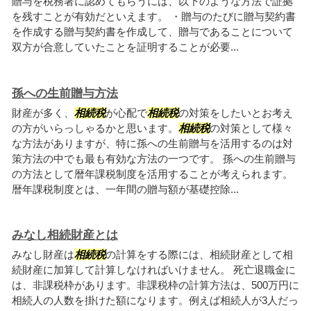
贈与を税務署に認めてもらうには、以下のような方法で証拠
を残すことが有効だといえます。 ・贈与のたびに贈与契約書
を作成する贈与契約書を作成して、贈与であることについて
双方が合意していたことを証明することが必要...
孫への生前贈与方法
財産が多く、
相続税
が心配で
相続税
の対策をしたいとお考え
の方がいらっしゃるかと思います。
相続税
の対策として様々
な方法がありますが、特に孫への生前贈与を活用するのは対
策方法の中でも最も有効な方法の一つです。 孫への生前贈与
の方法として暦年課税制度を活用することが考えられます。
暦年課税制度とは、一年間の贈与額が基礎控除...
みなし相続財産とは
みなし財産は
相続税
の計算をする際には、相続財産として相
続財産に加算して計算しなければいけません。 死亡退職金に
は、非課税枠があります。非課税枠の計算方法は、500万円に
相続人の人数を掛けた額になります。例えば相続人が3人だっ