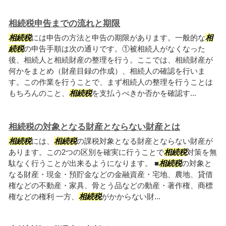
相続税申告までの流れと期限
相続税
には申告の方法と申告の期限があります。一般的な
相
続税
の申告手順は次の通りです。①被相続人がなくなった
後、相続人と相続財産の整理を行う。ここでは、相続財産が
何かをまとめ（財産目録の作成）、相続人の確認を行いま
す。この作業を行うことで、まず相続人の整理を行うことは
もちろんのこと、
相続税
を支払うべきか否かを確認す...
相続税の対象となる財産とならない財産とは
相続税
には、
相続税
の課税対象となる財産とならない財産が
あります。この2つの区別を確実に行うことで
相続税
対策を無
駄なく行うことが出来るようになります。 ■
相続税
の対象と
なる財産・現金・預貯金などの金融資産・宅地、農地、貸借
権などの不動産・家具、骨とう品などの動産・著作権、商標
権などの権利 一方、
相続税
がかからない財...