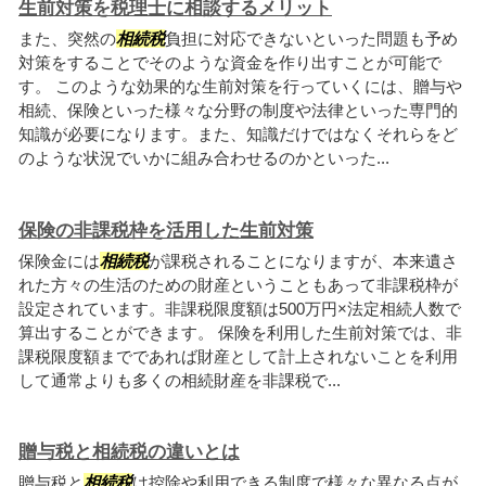
生前対策を税理士に相談するメリット
また、突然の
相続税
負担に対応できないといった問題も予め
対策をすることでそのような資金を作り出すことが可能で
す。 このような効果的な生前対策を行っていくには、贈与や
相続、保険といった様々な分野の制度や法律といった専門的
知識が必要になります。また、知識だけではなくそれらをど
のような状況でいかに組み合わせるのかといった...
保険の非課税枠を活用した生前対策
保険金には
相続税
が課税されることになりますが、本来遺さ
れた方々の生活のための財産ということもあって非課税枠が
設定されています。非課税限度額は500万円×法定相続人数で
算出することができます。 保険を利用した生前対策では、非
課税限度額までであれば財産として計上されないことを利用
して通常よりも多くの相続財産を非課税で...
贈与税と相続税の違いとは
贈与税と
相続税
は控除や利用できる制度で様々な異なる点が