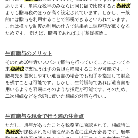
あります。単純な税率のみならば同じ額で比較すると
相続税
よりも贈与税のほうが高く設定されています。しかし、一般
的には贈与を利用することで節税できるといわれています。
これは様々な制度の利用の仕方で結果的に課税額が低くなる
ためです。 例えば、贈与であればまず基礎控除...
生前贈与のメリット
そのため10年近いスパンで贈与を行っていくことによって本
来
相続税
で支払うはずの負担を軽減することが可能です。・
贈与先を選択しやすい遺言書の場合でも相手を指定して財産
を残すことは可能です。しかし、生前贈与であれば遺言書を
用いるよりも容易にそのような指定が可能です。そのため、
二次相続などを念頭に置いた相続の対策を行い...
生前贈与を現金で行う際の注意点
ただし、贈与があったことを税務署に否認されて、相続時に
相続税
が課税される可能性がある点に注意が必要です。暦年