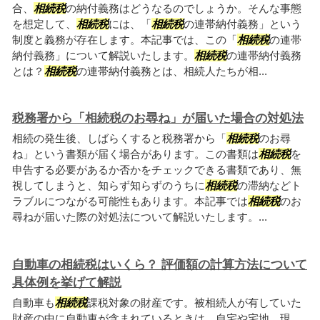
合、
相続税
の納付義務はどうなるのでしょうか。そんな事態
を想定して、
相続税
には、「
相続税
の連帯納付義務」という
制度と義務が存在します。本記事では、この「
相続税
の連帯
納付義務」について解説いたします。
相続税
の連帯納付義務
とは？
相続税
の連帯納付義務とは、相続人たちが相...
税務署から「相続税のお尋ね」が届いた場合の対処法
相続の発生後、しばらくすると税務署から「
相続税
のお尋
ね」という書類が届く場合があります。この書類は
相続税
を
申告する必要があるか否かをチェックできる書類であり、無
視してしまうと、知らず知らずのうちに
相続税
の滞納などト
ラブルにつながる可能性もあります。本記事では
相続税
のお
尋ねが届いた際の対処法について解説いたします。...
自動車の相続税はいくら？ 評価額の計算方法について
具体例を挙げて解説
自動車も
相続税
課税対象の財産です。被相続人が有していた
財産の中に自動車が含まれているときは、自宅や宅地、現