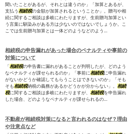
聞いたことがあるが、それとは違うのか」「加算とあるが、
支払う
相続税
の金額が加算されるということか」。贈与や相
続に関するご相談は多岐にわたりますが、生前贈与加算とい
う言葉に馴染みがある方は少ないのではないでしょうか。こ
こでは生前贈与加算とは一体どのようなどのよう...
相続税の申告漏れがあった場合のペナルティや事前の
対策について
「
相続税
の申告書に漏れがあることが判明したが、どのよう
なペナルティが課せられるのか」「事前に
相続税
に申告漏れ
がないかどうか確認してもらうことはできないのか」「そも
そも
相続税
納税の義務があるかどうかが分からない」。
相続
税
に関するご相談は多岐にわたりますが、
相続税
を申告漏れ
した場合、どのようなペナルティが課せられるの...
不動産が相続税対策になると言われるのはなぜ？理由
や注意点など