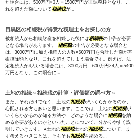
た場合には、500万円×3人＝1500万円が非課税枠となり、こ
れを超えた額について
相続税
が...
目黒区の相続税が得意な税理士をお探しの方
被相続人から相続財産を相続した後には
相続税
の申告が必要
となる場合があります。
相続税
の申告が必要となる場合と
は、3000万円に加え相続人の人数×600万円を合計した額が基
礎控除額となり、これを超えてしまう場合です。例えば、法
定相続人が4人いる場合には、3000万円＋600万円×4人＝5400
万円となり、この場合に...
土地の相続～相続税の計算・評価額の調べ方～
また、それだけでなく、土地の
相続税
がいくらかかるのか、
心配される方も多いと思います。ここでは、土地の
相続税
が
いくらかかるのか知る方法や、どのような場合に
相続税
を納
める必要があるのかといったことについて、分かりやすく説
明していきます。 ●土地の
相続税
土地の
相続税
について、ま
ず考えるべきことは、そもそも
相続税
を納める...