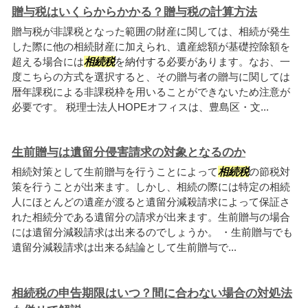
贈与税はいくらからかかる？贈与税の計算方法
贈与税が非課税となった範囲の財産に関しては、相続が発生
した際に他の相続財産に加えられ、遺産総額が基礎控除額を
超える場合には
相続税
を納付する必要があります。なお、一
度こちらの方式を選択すると、その贈与者の贈与に関しては
暦年課税による非課税枠を用いることができないため注意が
必要です。 税理士法人HOPEオフィスは、豊島区・文...
生前贈与は遺留分侵害請求の対象となるのか
相続対策として生前贈与を行うことによって
相続税
の節税対
策を行うことが出来ます。しかし、相続の際には特定の相続
人にほとんどの遺産が渡ると遺留分減殺請求によって保証さ
れた相続分である遺留分の請求が出来ます。生前贈与の場合
には遺留分減殺請求は出来るのでしょうか。 ・生前贈与でも
遺留分減殺請求は出来る結論として生前贈与で...
相続税の申告期限はいつ？間に合わない場合の対処法