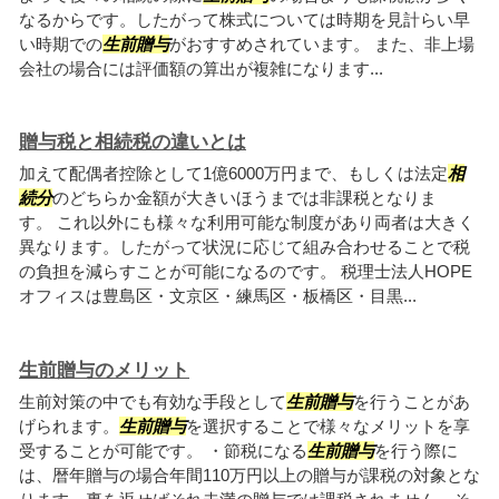
なるからです。したがって株式については時期を見計らい早
い時期での
生前贈与
がおすすめされています。 また、非上場
会社の場合には評価額の算出が複雑になります...
贈与税と相続税の違いとは
加えて配偶者控除として1億6000万円まで、もしくは法定
相
続分
のどちらか金額が大きいほうまでは非課税となりま
す。 これ以外にも様々な利用可能な制度があり両者は大きく
異なります。したがって状況に応じて組み合わせることで税
の負担を減らすことが可能になるのです。 税理士法人HOPE
オフィスは豊島区・文京区・練馬区・板橋区・目黒...
生前贈与のメリット
生前対策の中でも有効な手段として
生前贈与
を行うことがあ
げられます。
生前贈与
を選択することで様々なメリットを享
受することが可能です。 ・節税になる
生前贈与
を行う際に
は、暦年贈与の場合年間110万円以上の贈与が課税の対象とな