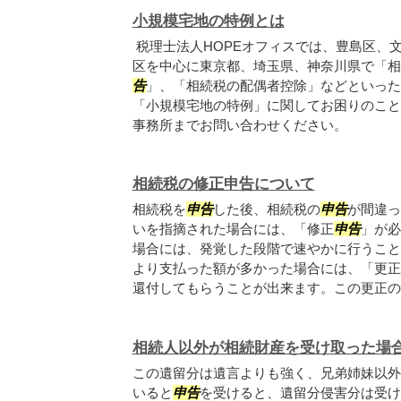
小規模宅地の特例とは
税理士法人HOPEオフィスでは、豊島区、
区を中心に東京都、埼玉県、神奈川県で「相
告
」、「相続税の配偶者控除」などといった
「小規模宅地の特例」に関してお困りのこと
事務所までお問い合わせください。
相続税の修正申告について
相続税を
申告
した後、相続税の
申告
が間違っ
いを指摘された場合には、「修正
申告
」が必
場合には、発覚した段階で速やかに行うこと
より支払った額が多かった場合には、「更正
還付してもらうことが出来ます。この更正の手.
相続人以外が相続財産を受け取った場
この遺留分は遺言よりも強く、兄弟姉妹以外
いると
申告
を受けると、遺留分侵害分は受け