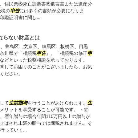
、住民票⑤死亡診断書⑥遺言書または遺産分
続税の
申告
には多くの書類が必要になりま
鑑証明書に関し...
ならない財産とは
は、豊島区、文京区、練馬区、板橋区、目黒
奈川県で「相続税
申告
」、「相続税の修正
申
などといった税務相談を承っております。
関してお困りのことがございましたら、お気
ください。
して
生前贈与
を行うことがあげられます。
生
メリットを享受することが可能です。 ・節
、暦年贈与の場合年間110万円以上の贈与が
せばそれ未満の贈与では課税されません。そ
っていく...