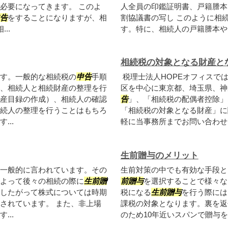
必要になってきます。 このよ
人全員の印鑑証明書、戸籍謄本
告
をすることになりますが、相
割協議書の写し このように相
..
す。特に、相続人の戸籍謄本や印
相続税の対象となる財産と
す。一般的な相続税の
申告
手順
税理士法人HOPEオフィスで
、相続人と相続財産の整理を行
区を中心に東京都、埼玉県、神
産目録の作成）、相続人の確認
告
」、「相続税の配偶者控除」
続人の整理を行うことはもちろ
「相続税の対象となる財産」に
..
軽に当事務所までお問い合わせ
生前贈与のメリット
一般的に言われています。その
生前対策の中でも有効な手段と
よって後々の相続の際に
生前贈
前贈与
を選択することで様々な
したがって株式については時期
税になる
生前贈与
を行う際には
されています。 また、非上場
課税の対象となります。裏を返
..
のため10年近いスパンで贈与を行