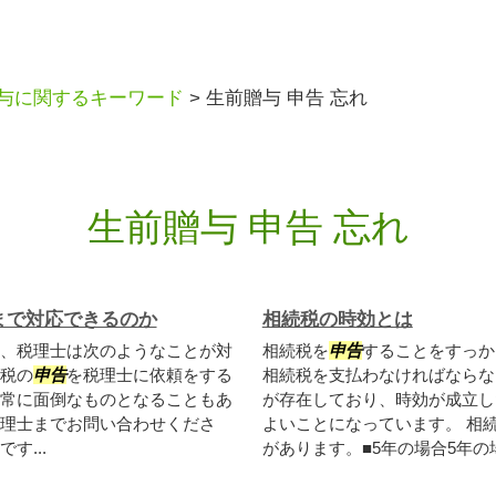
与に関するキーワード
>
生前贈与 申告 忘れ
生前贈与 申告 忘れ
まで対応できるのか
相続税の時効とは
、税理士は次のようなことが対
相続税を
申告
することをすっか
税の
申告
を税理士に依頼をする
相続税を支払わなければならな
常に面倒なものとなることもあ
が存在しており、時効が成立し
理士までお問い合わせくださ
よいことになっています。 相
す...
があります。■5年の場合5年の場