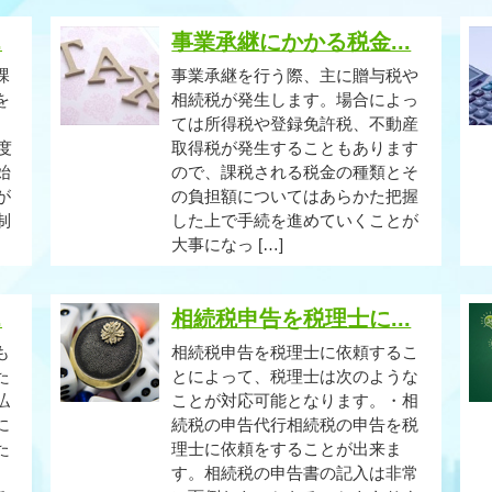
.
事業承継にかかる税金...
課
事業承継を行う際、主に贈与税や
を
相続税が発生します。場合によっ
ては所得税や登録免許税、不動産
度
取得税が発生することもあります
始
ので、課税される税金の種類とそ
が
の負担額についてはあらかた把握
制
した上で手続を進めていくことが
大事になっ […]
.
相続税申告を税理士に...
も
相続税申告を税理士に依頼するこ
た
とによって、税理士は次のような
払
ことが対応可能となります。・相
に
続税の申告代行相続税の申告を税
た
理士に依頼をすることが出来ま
。
す。相続税の申告書の記入は非常