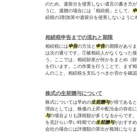
のため、遺留分を侵害しない遺言の書き方が
うに、遺贈の場合には「相続税」として、
申
続税の2割加算や遺留分を侵害しないように相.
相続税申告までの流れと期限
相続税には
申告
の方法と
申告
の期限がありま
は次の通りです。①被相続人がなくなった後
う。ここでは、相続財産が何かをまとめ（財
を行います。この作業を行うことで、まず相
んのこと、相続税を支払うべきか否かを確認す.
株式の生前贈与について
株式については早めの
生前贈与
が得であると
理由としては、株価の上昇や配当金の存在に
与
の場合よりも課税額が多くなるからです。
を見計らい早い時期での
生前贈与
がおすすめ
会社の場合には評価額の算出が複雑になります.