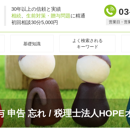
30年以上の信頼と実績
03
相続
、
生前対策・贈与問題
に精通
初回相談30分5,000円
営業日・営
よく検索される
基礎知識
キーワード
 申告 忘れ / 税理士法人HOP