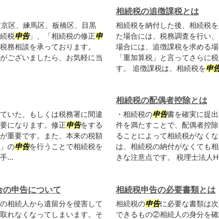
相続税の追徴課税とは
文京区、練馬区、板橋区、目黒
相続税を納付した後、相続税を
続税
申告
」、「相続税の修正
申
た場合には、税務調査を行い、
税務相談を承っております。
場合には、追徴課税を求める場
がございましたら、お気軽に当
「重加算税」と言ってさらに税
す。 追徴課税は、相続税を
申
相続税の配偶者控除とは
ていた、もしくは税務署に間違
・相続税の
申告
書を確実に提出
要になります。修正
申告
をする
件を満たすことで、配偶者控除
が重要です。また、本来の税額
ることによって相続税がなくな
」の
申告
を行うことで相続税を
は、相続税の納付がなくても相
..
きな注意点です。 税理士法人HO
合の申告について
相続税申告の必要書類とは
の相続人から遺留分を侵害して
相続税の
申告
に必要な書類は次
取れなくなってしまいます。そ
できるもの②相続人の身分を確