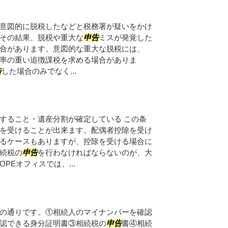
意図的に脱税したなどと税務署が疑いをかけ
その結果、脱税や重大な
申告
ミスが発覚した
合があります。意図的な重大な脱税には、
率の重い追徴課税を求める場合がありま
告
した場合のみでなく...
すること・遺産分割が確定している この条
を受けることが出来ます。配偶者控除を受け
るケースもありますが、控除を受ける場合に
続税の
申告
を行わなければならないのが、大
PEオフィスでは、...
の通りです。①相続人のマイナンバーを確認
認できる身分証明書③相続税の
申告
書④相続