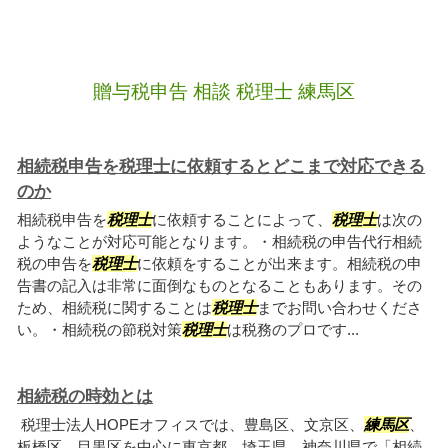
贈与税申告 相談 税理士 練馬区
相続税申告を税理士に依頼するとどこまで対応できる
のか
相続税申告を
税理士
に依頼することによって、
税理士
は次の
ようなことが対応可能となります。・相続税の申告代行相続
税の申告を
税理士
に依頼をすることが出来ます。相続税の申
告書の記入は非常に面倒なものとなることもあります。その
ため、相続税に関することは
税理士
までお問い合わせくださ
い。・相続税の節税対策
税理士
は税務のプロです...
相続税の時効とは
税理士法人HOPEオフィスでは、豊島区、文京区、
練馬区
、
板橋区、目黒区を中心に東京都、埼玉県、神奈川県で「相続