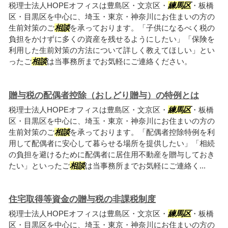
税理士法人HOPEオフィスは豊島区・文京区・
練馬区
・板橋
区・目黒区を中心に、埼玉・東京・神奈川にお住まいの方の
生前対策のご
相談
を承っております。「子供になるべく税の
負担をかけずに多くの資産を残せるようにしたい」「保険を
利用した生前対策の方法について詳しく教えてほしい」とい
ったご
相談
は当事務所までお気軽にご連絡ください。
贈与税の配偶者控除（おしどり贈与）の特例とは
税理士法人HOPEオフィスは豊島区・文京区・
練馬区
・板橋
区・目黒区を中心に、埼玉・東京・神奈川にお住まいの方の
生前対策のご
相談
を承っております。「配偶者控除特例を利
用して配偶者に安心して暮らせる場所を提供したい」「相続
の負担を避けるために配偶者に居住用不動産を贈与しておき
たい」といったご
相談
は当事務所までお気軽にご連絡く...
住宅取得等資金の贈与税の非課税制度
税理士法人HOPEオフィスは豊島区・文京区・
練馬区
・板橋
区・目黒区を中心に、埼玉・東京・神奈川にお住まいの方の