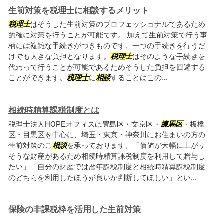
生前対策を税理士に相談するメリット
税理士
はそうした生前対策のプロフェッショナルであるため
的確に対策を行うことが可能です。 加えて生前対策で行う事
柄には複雑な手続きがつきものです。一つの手続きを行うだ
けでも大きな負担となります。
税理士
はそのような手続きを
代わって行うことが可能であるためそうした負担を回避する
ことができます。
税理士
に
相談
することはこの...
相続時精算課税制度とは
税理士法人HOPEオフィスは豊島区・文京区・
練馬区
・板橋
区・目黒区を中心に、埼玉・東京・神奈川にお住まいの方の
生前対策のご
相談
を承っております。「価値が大幅に上がり
そうな財産があるため相続時精算課税制度を利用して贈与し
たい」「自分の財産では暦年課税制度と相続時精算課税制度
のどちらを利用したほうが良いか判断してほしい」とい...
保険の非課税枠を活用した生前対策