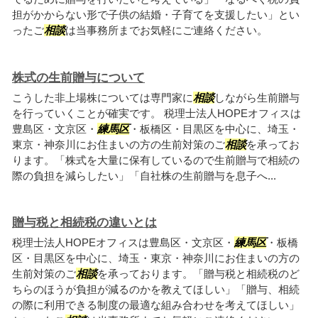
担がかからない形で子供の結婚・子育てを支援したい」とい
ったご
相談
は当事務所までお気軽にご連絡ください。
株式の生前贈与について
こうした非上場株については専門家に
相談
しながら生前贈与
を行っていくことが確実です。 税理士法人HOPEオフィスは
豊島区・文京区・
練馬区
・板橋区・目黒区を中心に、埼玉・
東京・神奈川にお住まいの方の生前対策のご
相談
を承ってお
ります。「株式を大量に保有しているので生前贈与で相続の
際の負担を減らしたい」「自社株の生前贈与を息子へ...
贈与税と相続税の違いとは
税理士法人HOPEオフィスは豊島区・文京区・
練馬区
・板橋
区・目黒区を中心に、埼玉・東京・神奈川にお住まいの方の
生前対策のご
相談
を承っております。「贈与税と相続税のど
ちらのほうが負担が減るのかを教えてほしい」「贈与、相続
の際に利用できる制度の最適な組み合わせを考えてほしい」