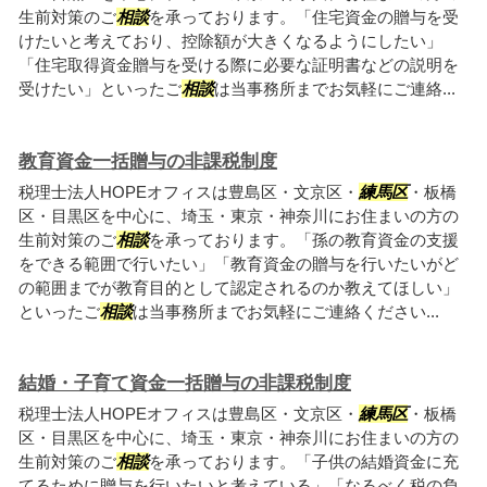
生前対策のご
相談
を承っております。「住宅資金の贈与を受
けたいと考えており、控除額が大きくなるようにしたい」
「住宅取得資金贈与を受ける際に必要な証明書などの説明を
受けたい」といったご
相談
は当事務所までお気軽にご連絡...
教育資金一括贈与の非課税制度
税理士法人HOPEオフィスは豊島区・文京区・
練馬区
・板橋
区・目黒区を中心に、埼玉・東京・神奈川にお住まいの方の
生前対策のご
相談
を承っております。「孫の教育資金の支援
をできる範囲で行いたい」「教育資金の贈与を行いたいがど
の範囲までが教育目的として認定されるのか教えてほしい」
といったご
相談
は当事務所までお気軽にご連絡ください...
結婚・子育て資金一括贈与の非課税制度
税理士法人HOPEオフィスは豊島区・文京区・
練馬区
・板橋
区・目黒区を中心に、埼玉・東京・神奈川にお住まいの方の
生前対策のご
相談
を承っております。「子供の結婚資金に充
てるために贈与を行いたいと考えている」「なるべく税の負