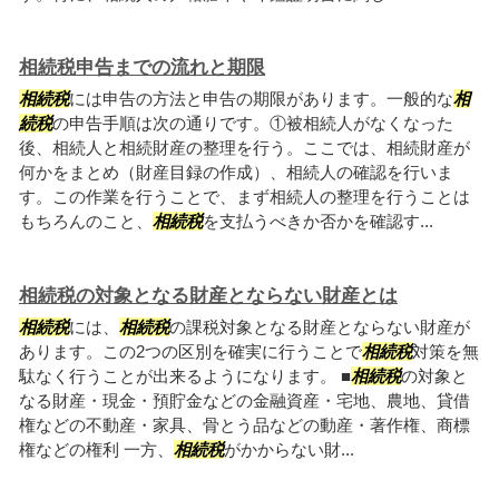
相続税申告までの流れと期限
相続税
には申告の方法と申告の期限があります。一般的な
相
続税
の申告手順は次の通りです。①被相続人がなくなった
後、相続人と相続財産の整理を行う。ここでは、相続財産が
何かをまとめ（財産目録の作成）、相続人の確認を行いま
す。この作業を行うことで、まず相続人の整理を行うことは
もちろんのこと、
相続税
を支払うべきか否かを確認す...
相続税の対象となる財産とならない財産とは
相続税
には、
相続税
の課税対象となる財産とならない財産が
あります。この2つの区別を確実に行うことで
相続税
対策を無
駄なく行うことが出来るようになります。 ■
相続税
の対象と
なる財産・現金・預貯金などの金融資産・宅地、農地、貸借
権などの不動産・家具、骨とう品などの動産・著作権、商標
権などの権利 一方、
相続税
がかからない財...