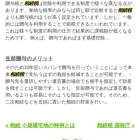
贈与税と
相続税
は控除や利用できる制度で様々な異なる点が
あります。単純な税率のみならば同じ額で比較すると
相続税
よりも贈与税のほうが高く設定されています。しかし、一般
的には贈与を利用することで節税できるといわれています。
これは様々な制度の利用の仕方で結果的に課税額が低くなる
ためです。 例えば、贈与であればまず基礎控除...
生前贈与のメリット
そのため10年近いスパンで贈与を行っていくことによって本
来
相続税
で支払うはずの負担を軽減することが可能です。・
贈与先を選択しやすい遺言書の場合でも相手を指定して財産
を残すことは可能です。しかし、生前贈与であれば遺言書を
用いるよりも容易にそのような指定が可能です。そのため、
二次相続などを念頭に置いた相続の対策を行い...
« 相続 小規模宅地の特例とは
相続税 国税庁 »