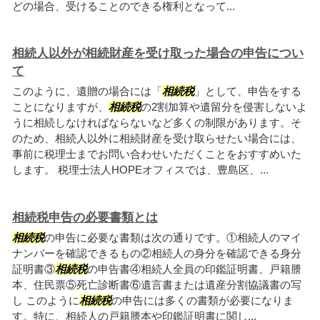
どの場合、受けることのできる権利となって...
相続人以外が相続財産を受け取った場合の申告につい
て
このように、遺贈の場合には「
相続税
」として、申告をする
ことになりますが、
相続税
の2割加算や遺留分を侵害しないよ
うに相続しなければならないなど多くの制限があります。そ
のため、相続人以外に相続財産を受け取らせたい場合には、
事前に税理士までお問い合わせいただくことをおすすめいた
します。 税理士法人HOPEオフィスでは、豊島区、...
相続税申告の必要書類とは
相続税
の申告に必要な書類は次の通りです。①相続人のマイ
ナンバーを確認できるもの②相続人の身分を確認できる身分
証明書③
相続税
の申告書④相続人全員の印鑑証明書、戸籍謄
本、住民票⑤死亡診断書⑥遺言書または遺産分割協議書の写
し このように
相続税
の申告には多くの書類が必要になりま
す。特に、相続人の戸籍謄本や印鑑証明書に関し...