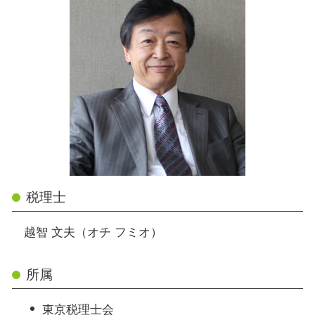
税理士
越智 文夫（オチ フミオ）
所属
東京税理士会