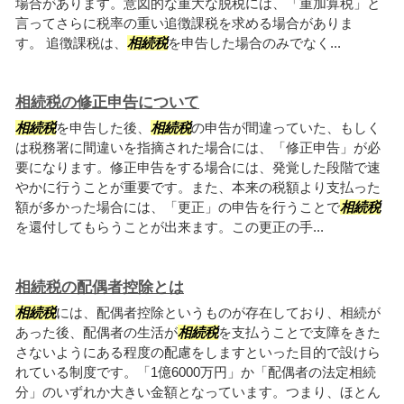
場合があります。意図的な重大な脱税には、「重加算税」と
言ってさらに税率の重い追徴課税を求める場合がありま
す。 追徴課税は、
相続税
を申告した場合のみでなく...
相続税の修正申告について
相続税
を申告した後、
相続税
の申告が間違っていた、もしく
は税務署に間違いを指摘された場合には、「修正申告」が必
要になります。修正申告をする場合には、発覚した段階で速
やかに行うことが重要です。また、本来の税額より支払った
額が多かった場合には、「更正」の申告を行うことで
相続税
を還付してもらうことが出来ます。この更正の手...
相続税の配偶者控除とは
相続税
には、配偶者控除というものが存在しており、相続が
あった後、配偶者の生活が
相続税
を支払うことで支障をきた
さないようにある程度の配慮をしますといった目的で設けら
れている制度です。「1億6000万円」か「配偶者の法定相続
分」のいずれか大きい金額となっています。つまり、ほとん