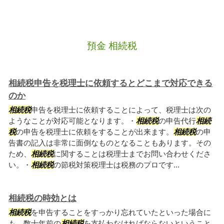
預金 相続税
相続税申告を税理士に依頼するとどこまで対応できる
のか
相続税
申告を税理士に依頼することによって、税理士は次の
ようなことが対応可能となります。・
相続税
の申告代行
相続
税
の申告を税理士に依頼をすることが出来ます。
相続税
の申
告書の記入は非常に面倒なものとなることもあります。その
ため、
相続税
に関することは税理士までお問い合わせくださ
い。・
相続税
の節税対策税理士は税務のプロです...
相続税の時効とは
相続税
を申告することをすっかり忘れていたといった場合に
も。数十年前の
相続税
を支払わなければならないということ