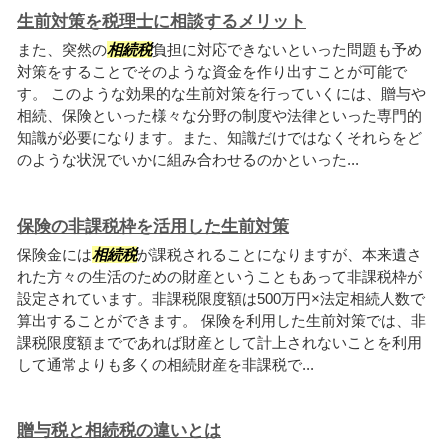
生前対策を税理士に相談するメリット
また、突然の
相続税
負担に対応できないといった問題も予め
対策をすることでそのような資金を作り出すことが可能で
す。 このような効果的な生前対策を行っていくには、贈与や
相続、保険といった様々な分野の制度や法律といった専門的
知識が必要になります。また、知識だけではなくそれらをど
のような状況でいかに組み合わせるのかといった...
保険の非課税枠を活用した生前対策
保険金には
相続税
が課税されることになりますが、本来遺さ
れた方々の生活のための財産ということもあって非課税枠が
設定されています。非課税限度額は500万円×法定相続人数で
算出することができます。 保険を利用した生前対策では、非
課税限度額までであれば財産として計上されないことを利用
して通常よりも多くの相続財産を非課税で...
贈与税と相続税の違いとは