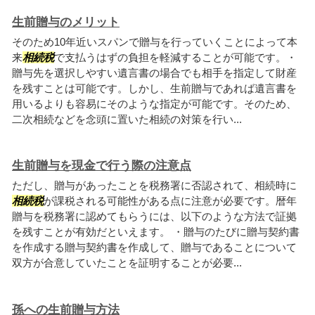
生前贈与のメリット
そのため10年近いスパンで贈与を行っていくことによって本
来
相続税
で支払うはずの負担を軽減することが可能です。・
贈与先を選択しやすい遺言書の場合でも相手を指定して財産
を残すことは可能です。しかし、生前贈与であれば遺言書を
用いるよりも容易にそのような指定が可能です。そのため、
二次相続などを念頭に置いた相続の対策を行い...
生前贈与を現金で行う際の注意点
ただし、贈与があったことを税務署に否認されて、相続時に
相続税
が課税される可能性がある点に注意が必要です。暦年
贈与を税務署に認めてもらうには、以下のような方法で証拠
を残すことが有効だといえます。 ・贈与のたびに贈与契約書
を作成する贈与契約書を作成して、贈与であることについて
双方が合意していたことを証明することが必要...
孫への生前贈与方法