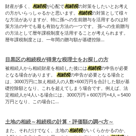
財産が多く、
相続税
が心配で
相続税
の対策をしたいとお考え
の方がいらっしゃるかと思います。
相続税
の対策として様々
な方法がありますが、特に孫への生前贈与を活用するのは対
策方法の中でも最も有効な方法の一つです。 孫への生前贈与
の方法として暦年課税制度を活用することが考えられます。
暦年課税制度とは、一年間の贈与額が基礎控除...
目黒区の相続税が得意な税理士をお探しの方
被相続人から相続財産を相続した後には
相続税
の申告が必要
となる場合があります。
相続税
の申告が必要となる場合と
は、3000万円に加え相続人の人数×600万円を合計した額が基
礎控除額となり、これを超えてしまう場合です。例えば、法
定相続人が4人いる場合には、3000万円＋600万円×4人＝5400
万円となり、この場合に...
土地の相続～相続税の計算・評価額の調べ方～
また、それだけでなく、土地の
相続税
がいくらかかるのか、