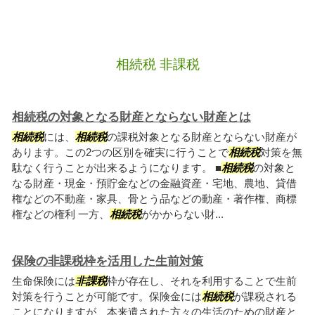
相続税 非課税
相続税の対象となる財産とならない財産とは
相続税
には、
相続税
の課税対象となる財産とならない財産が
あります。この2つの区別を確実に行うことで
相続税
対策を無
駄なく行うことが出来るようになります。 ■
相続税
の対象と
なる財産・現金・預貯金などの金融資産・宅地、農地、貸借
権などの不動産・家具、骨とう品などの動産・著作権、商標
権などの権利 一方、
相続税
がかからない財...
保険の非課税枠を活用した生前対策
生命保険には
非課税
枠が存在し、それを利用することで生前
対策を行うことが可能です。保険金には
相続税
が課税される
ことになりますが、本来遺された方々の生活のための財産と