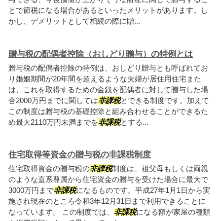
とで節税になる場合があるといったメリットがあります。し
かし、デメリットとして相続の際に贈...
贈与税の配偶者控除（おしどり贈与）の特例とは
贈与税の配偶者控除の特例は、おしどり贈与とも呼ばれてお
り婚姻期間が20年間を超えるような夫婦が居住用住宅また
は、これを取得するための金銭を配偶者に対して贈与した場
合2000万円までに関しては
非課税
とできる制度です。加えて
この制度は贈与税の基礎控除と組み合わせることができるた
め最大2110万円未満までを
非課税
とする...
住宅取得等資金の贈与税の非課税制度
住宅取得資金の贈与税の
非課税
制度は、祖父母もしくは両親
のような直系尊属から住宅資金の贈与を受けた場合に最大で
3000万円まで
非課税
になるものです。平成27年1月1日から実
施され現在のところ令和3年12月31日まで利用できることに
なっています。 この制度では、
非課税
になる額が家屋の種類