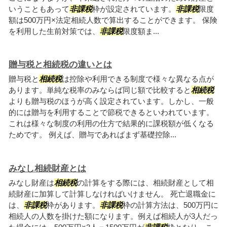
いうこともあって
非課税
枠が設定されています。
非課税
限度
額は500万円×法定相続人数で算出することができます。 保険
を利用した生前対策では、
非課税
限度額ま...
贈与税と相続税の違いとは
贈与税と
相続税
は控除や利用できる制度で様々な異なる点が
あります。単純な税率のみならば同じ額で比較すると
相続税
よりも贈与税のほうが高く設定されています。しかし、一般
的には贈与を利用することで節税できるといわれています。
これは様々な制度の利用の仕方で結果的に課税額が低くなる
ためです。 例えば、贈与であればまず基礎控除...
みなし相続財産とは
みなし財産は
相続税
の計算をする際には、相続財産として相
続財産に加算して計算しなければいけません。 死亡退職金に
は、
非課税
枠があります。
非課税
枠の計算方法は、500万円に
相続人の人数を掛けた額になります。例えば相続人が3人だっ