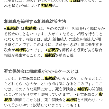
た場合には、500万円×3人＝1500万円が
非課税
枠となり、こ
れを超えた額について
相続税
が...
相続税を節税する相続税対策方法
■
相続税
とは
相続税
とは、その名の通り、相続を行う際にかか
る税金のことをいいます。人が亡くなると、相続を行うこと
になります。相続とは、故人(被相続人)の遺産を相続人が引
き継ぐことです。このように、遺産を引き継ぐ際に発生する
税金が
相続税
なのです。 ●
相続税
を節税する必要がある場合
相続が発生することと、
相続税
を納める義...
死亡保険金に相続税がかかるケースとは
しかし、死亡保険金には
相続税
がかかるのか、かかるとした
らどれくらいなのか、という点は気になるところです。ここ
では、そのような疑問に対し、死亡保険金と
相続税
の関係性
について分かりやすく説明していきます。 ●死亡保険金と
相
続税
の関係ここからは、死亡保険金と
相続税
との関わりにつ
いて分かりやすく説明していきます。そもそも...