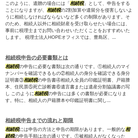
このように、遺贈の場合には「
相続税
」として、申告をする
ことになりますが、
相続税
の2割加算や遺留分を侵害しないよ
うに相続しなければならないなど多くの制限があります。そ
のため、相続人以外に相続財産を受け取らせたい場合には、
事前に税理士までお問い合わせいただくことをおすすめいた
します。 税理士法人HOPEオフィスでは、豊島区、...
相続税申告の必要書類とは
相続税
の申告に必要な書類は次の通りです。①相続人のマイ
ナンバーを確認できるもの②相続人の身分を確認できる身分
証明書③
相続税
の申告書④相続人全員の印鑑証明書、戸籍謄
本、住民票⑤死亡診断書⑥遺言書または遺産分割協議書の写
し このように
相続税
の申告には多くの書類が必要になりま
す。特に、相続人の戸籍謄本や印鑑証明書に関し...
相続税申告までの流れと期限
相続税
には申告の方法と申告の期限があります。一般的な
相
続税
の申告手順は次の通りです。①被相続人がなくなった