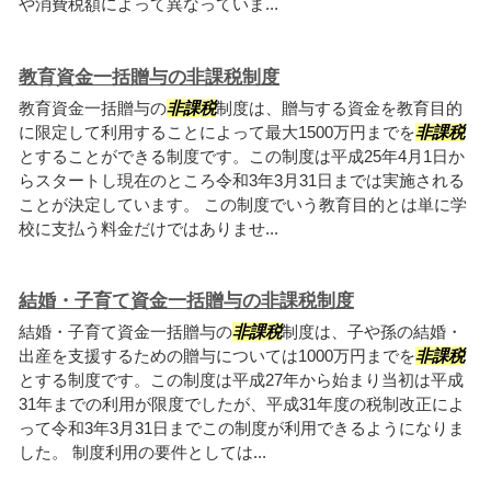
や消費税額によって異なっていま...
教育資金一括贈与の非課税制度
教育資金一括贈与の
非課税
制度は、贈与する資金を教育目的
に限定して利用することによって最大1500万円までを
非課税
とすることができる制度です。この制度は平成25年4月1日か
らスタートし現在のところ令和3年3月31日までは実施される
ことが決定しています。 この制度でいう教育目的とは単に学
校に支払う料金だけではありませ...
結婚・子育て資金一括贈与の非課税制度
結婚・子育て資金一括贈与の
非課税
制度は、子や孫の結婚・
出産を支援するための贈与については1000万円までを
非課税
とする制度です。この制度は平成27年から始まり当初は平成
31年までの利用が限度でしたが、平成31年度の税制改正によ
って令和3年3月31日までこの制度が利用できるようになりま
した。 制度利用の要件としては...