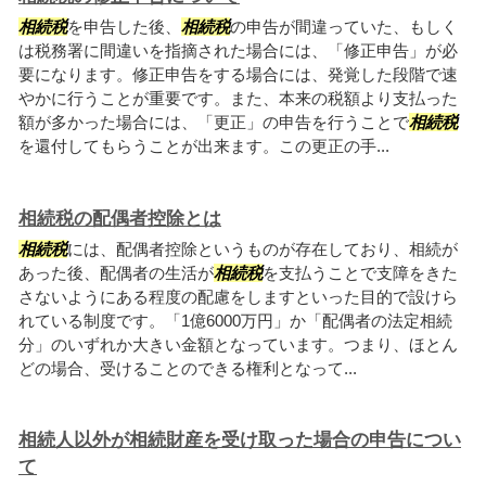
相続税
を申告した後、
相続税
の申告が間違っていた、もしく
は税務署に間違いを指摘された場合には、「修正申告」が必
要になります。修正申告をする場合には、発覚した段階で速
やかに行うことが重要です。また、本来の税額より支払った
額が多かった場合には、「更正」の申告を行うことで
相続税
を還付してもらうことが出来ます。この更正の手...
相続税の配偶者控除とは
相続税
には、配偶者控除というものが存在しており、相続が
あった後、配偶者の生活が
相続税
を支払うことで支障をきた
さないようにある程度の配慮をしますといった目的で設けら
れている制度です。「1億6000万円」か「配偶者の法定相続
分」のいずれか大きい金額となっています。つまり、ほとん
どの場合、受けることのできる権利となって...
相続人以外が相続財産を受け取った場合の申告につい
て