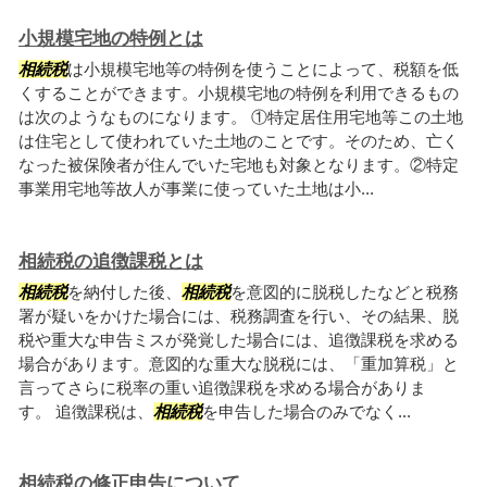
小規模宅地の特例とは
相続税
は小規模宅地等の特例を使うことによって、税額を低
くすることができます。小規模宅地の特例を利用できるもの
は次のようなものになります。 ①特定居住用宅地等この土地
は住宅として使われていた土地のことです。そのため、亡く
なった被保険者が住んでいた宅地も対象となります。②特定
事業用宅地等故人が事業に使っていた土地は小...
相続税の追徴課税とは
相続税
を納付した後、
相続税
を意図的に脱税したなどと税務
署が疑いをかけた場合には、税務調査を行い、その結果、脱
税や重大な申告ミスが発覚した場合には、追徴課税を求める
場合があります。意図的な重大な脱税には、「重加算税」と
言ってさらに税率の重い追徴課税を求める場合がありま
す。 追徴課税は、
相続税
を申告した場合のみでなく...
相続税の修正申告について