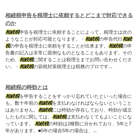
相続税申告を税理士に依頼するとどこまで対応できる
のか
相続税
申告を税理士に依頼することによって、税理士は次の
ようなことが対応可能となります。・
相続税
の申告代行
相続
税
の申告を税理士に依頼をすることが出来ます。
相続税
の申
告書の記入は非常に面倒なものとなることもあります。その
ため、
相続税
に関することは税理士までお問い合わせくださ
い。・
相続税
の節税対策税理士は税務のプロです...
相続税の時効とは
相続税
を申告することをすっかり忘れていたといった場合に
も。数十年前の
相続税
を支払わなければならないということ
はありません。
相続税
には時効が存在しており、時効が成立
したものに関しては、
相続税
は支払わなくてもよいことにな
っています。
相続税
の時効は2種類に分かれており、5年と7
年があります。■5年の場合5年の場合は、...