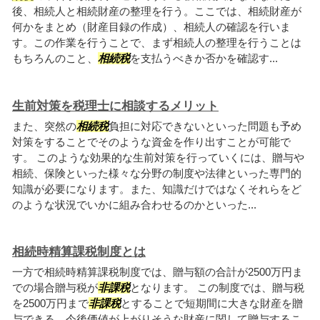
後、相続人と相続財産の整理を行う。ここでは、相続財産が
何かをまとめ（財産目録の作成）、相続人の確認を行いま
す。この作業を行うことで、まず相続人の整理を行うことは
もちろんのこと、
相続税
を支払うべきか否かを確認す...
生前対策を税理士に相談するメリット
また、突然の
相続税
負担に対応できないといった問題も予め
対策をすることでそのような資金を作り出すことが可能で
す。 このような効果的な生前対策を行っていくには、贈与や
相続、保険といった様々な分野の制度や法律といった専門的
知識が必要になります。また、知識だけではなくそれらをど
のような状況でいかに組み合わせるのかといった...
相続時精算課税制度とは
一方で相続時精算課税制度では、贈与額の合計が2500万円ま
での場合贈与税が
非課税
となります。 この制度では、贈与税
を2500万円まで
非課税
とすることで短期間に大きな財産を贈
与できる、今後価値が上がりそうな財産に関して贈与するこ