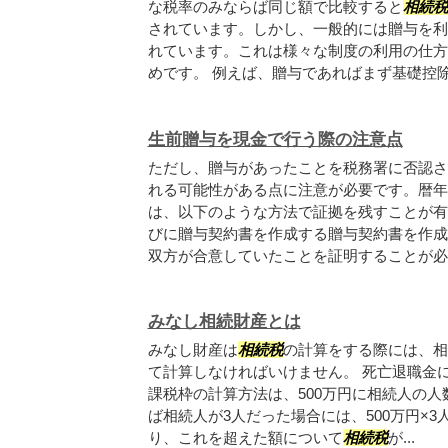
な税率のみならば同じ額で比較すると
相続税
されています。しかし、一般的には贈与を利
れています。これは様々な制度の利用の仕方
めです。 例えば、贈与であればまず基礎控除.
生前贈与を現金で行う際の注意点
ただし、贈与があったことを税務署に否認さ
れる可能性がある点に注意が必要です。暦年
は、以下のような方法で証拠を残すことが有
びに贈与契約書を作成する贈与契約書を作成
双方が合意していたことを証明することが必要.
みなし相続財産とは
みなし財産は
相続税
の計算をする際には、相
て計算しなければいけません。 死亡退職金
課税枠の計算方法は、500万円に相続人の
ば相続人が3人だった場合には、500万円×3
り、これを超えた額について
相続税
が...