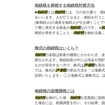
相続税を節税する相続税対策方法
■
相続税
とは
相続税
とは、その名の通り、相
をいいます。人が亡くなると、相続を行うこ
(被相続人)の遺産を相続人が引き継ぐこと
ぐ際に発生する税金が
相続税
なのです。 ●
相
相続が発生することと、
相続税
を納める義...
株式の相続税はいくら？
相続税
の金額は財産の種類にかかわらず、全
算出されます。相続財産の中には現金や預貯
ものが存在する一方で、株式は
評価額
を算出
では、株式の
評価額
の算出方法を「上場株式
説明いたします。 ◯上場株式上場株式は、証.
相続税の追徴課税とは
相続税
を納付した後、
相続税
を意図的に脱税
た場合には、税務調査を行い、その結果、脱