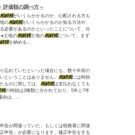
・評価額の調べ方～
相続税
がいくらかかるのか、心配される方も
地の
相続税
がいくらかかるのか知る方法や、
る必要があるのかといったことについて、分
 ●土地の
相続税
土地の
相続税
について、まず
続税
を納める...
り忘れていたといった場合にも。数十年前の
いということはありません。
相続税
には時効
たものに関しては、
相続税
は支払わなくても
続税
の時効は2種類に分かれており、5年と7年
合は、...
申告が間違っていた、もしくは税務署に間違
正申告」が必要になります。修正申告をする