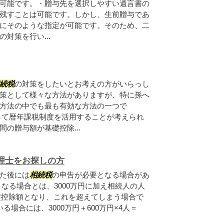
可能です。・贈与先を選択しやすい遺言書の
残すことは可能です。しかし、生前贈与であ
にそのような指定が可能です。そのため、二
対策を行い...
続税
の対策をしたいとお考えの方がいらっし
策として様々な方法がありますが、特に孫へ
方法の中でも最も有効な方法の一つで
して暦年課税制度を活用することが考えられ
の贈与額が基礎控除...
理士をお探しの方
た後には
相続税
の申告が必要となる場合があ
なる場合とは、3000万円に加え相続人の人
基礎控除額となり、これを超えてしまう場合で
場合には、3000万円＋600万円×4人＝