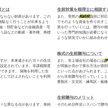
産とは
生前対策を税理士に相談す
ならない財産があります。この
また、突然の
相続税
負担に対応
無駄なく行うことが出来るよう
でそのような資金を作り出すこ
金・預貯金などの金融資産・宅
策を行っていくには、贈与や相
う品などの動産・著作権、商標
いった専門的知識が必要になり
.
ような状況でいかに組み合わせる
株式の生前贈与について
すが、本来遺された方々の生活
また、非上場会社の場合には
評
設定されています。非課税限度
が同族か否かで算出方法が原則
ができます。 保険を利用した生
といった点があげられます。こ
として計上されないことを利用
がら生前贈与を行っていくこと
豊島区・文京区・練馬区・板橋区
生前贈与のメリット
々な異なる点があります。単純
そのため10年近いスパンで贈