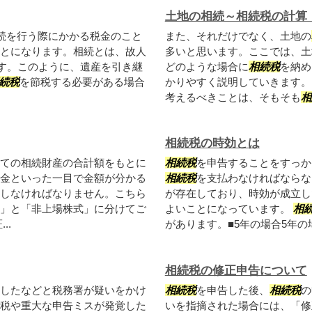
土地の相続～相続税の計算
続を行う際にかかる税金のこと
また、それだけでなく、土地の
とになります。相続とは、故人
多いと思います。ここでは、土
です。このように、遺産を引き継
どのような場合に
相続税
を納め
続税
を節税する必要がある場合
かりやすく説明していきます。
考えるべきことは、そもそも
相
相続税の時効とは
ての相続財産の合計額をもとに
相続税
を申告することをすっか
金といった一目で金額が分かる
相続税
を支払わなければならな
しなければなりません。こちら
が存在しており、時効が成立し
」と「非上場株式」に分けてご
よいことになっています。
相
..
があります。■5年の場合5年の場
相続税の修正申告について
したなどと税務署が疑いをかけ
相続税
を申告した後、
相続税
の
税や重大な申告ミスが発覚した
いを指摘された場合には、「修