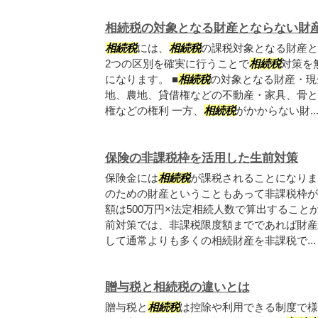
相続税の対象となる財産とならない財
相続税
には、
相続税
の課税対象となる財産と
2つの区別を確実に行うことで
相続税
対策を
になります。 ■
相続税
の対象となる財産・現
地、農地、貸借権などの不動産・家具、骨と
権などの権利 一方、
相続税
がかからない財..
保険の非課税枠を活用した生前対策
保険金には
相続税
が課税されることになりま
のための財産ということもあって非課税枠が
額は500万円×法定相続人数で算出すること
前対策では、非課税限度額までであれば財産
して通常よりも多くの相続財産を非課税で...
贈与税と相続税の違いとは
贈与税と
相続税
は控除や利用できる制度で様