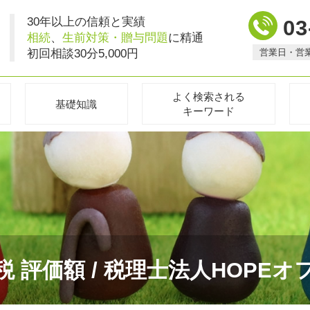
30年以上の信頼と実績
03
相続
、
生前対策・贈与問題
に精通
初回相談30分5,000円
営業日・営
よく検索される
基礎知識
キーワード
税 評価額 / 税理士法人HOPEオ