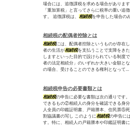
場合には、追徴課税を求める場合があります
「重加算税」と言ってさらに税率の重い追徴
す。 追徴課税は、
相続税
を申告した場合のみで
相続税の配偶者控除とは
相続税
には、配偶者控除というものが存在し
者の生活が
相続税
を支払うことで支障をきた
しますといった目的で設けられている制度です
者の法定相続分」のいずれか大きい金額とな
の場合、受けることのできる権利となって...
相続税申告の必要書類とは
相続税
の申告に必要な書類は次の通りです。
できるもの②相続人の身分を確認できる身分
人全員の印鑑証明書、戸籍謄本、住民票⑤死
割協議書の写し このように
相続税
の申告に
す。特に、相続人の戸籍謄本や印鑑証明書に関