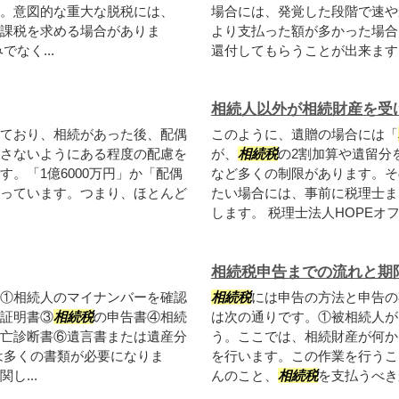
。意図的な重大な脱税には、
場合には、発覚した段階で速や
課税を求める場合がありま
より支払った額が多かった場合
なく...
還付してもらうことが出来ます。
相続人以外が相続財産を受
ており、相続があった後、配偶
このように、遺贈の場合には「
さないようにある程度の配慮を
が、
相続税
の2割加算や遺留分
。「1億6000万円」か「配偶
など多くの制限があります。そ
っています。つまり、ほとんど
たい場合には、事前に税理士ま
します。 税理士法人HOPEオフ
相続税申告までの流れと期
①相続人のマイナンバーを確認
相続税
には申告の方法と申告の
証明書③
相続税
の申告書④相続
は次の通りです。①被相続人が
亡診断書⑥遺言書または遺産分
う。ここでは、相続財産が何か
は多くの書類が必要になりま
を行います。この作業を行うこ
し...
んのこと、
相続税
を支払うべきか