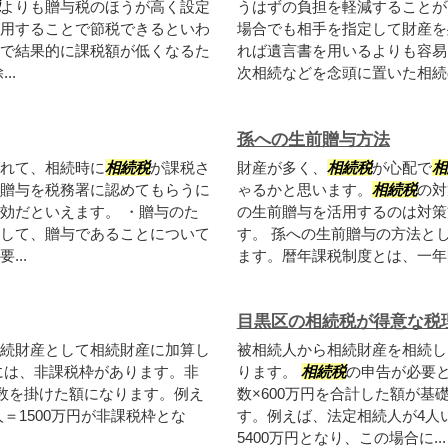
よりも贈与税のほうが高く設定
うはずの負担を軽減することが
用することで節税できるといわ
場合でも相手を指定して財産を
で結果的に課税額が低くなるた
れば遺言書を用いるよりも容易
..
次相続などを念頭に置いた相続の
孫への生前贈与方法
れて、相続時に
相続税
が課税さ
財産が多く、
相続税
が心配で
相
贈与を税務署に認めてもらうに
ゃるかと思います。
相続税
の対
効だといえます。 ・贈与のた
の生前贈与を活用するのは対策
して、贈与であることについて
す。 孫への生前贈与の方法と
..
ます。暦年課税制度とは、一年間
目黒区の相続税が得意な税
続財産として相続財産に加算し
被相続人から相続財産を相続し
には、非課税枠があります。非
ります。
相続税
の申告が必要と
人数を掛けた額になります。例え
数×600万円を合計した額が
人＝1500万円が非課税枠とな
す。例えば、法定相続人が4人いる
5400万円となり、この場合に...