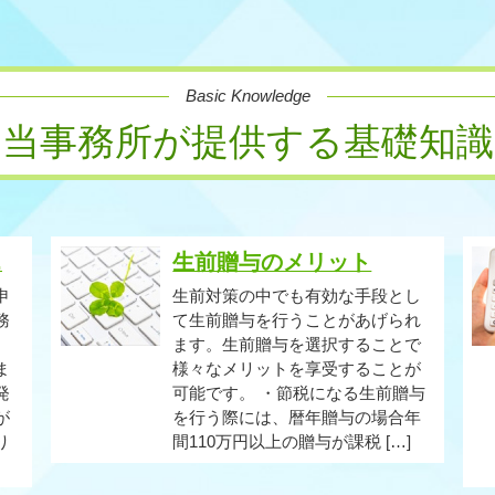
Basic Knowledge
当事務所が提供する基礎知識
.
生前贈与のメリット
申
生前対策の中でも有効な手段とし
務
て生前贈与を行うことがあげられ
ます。生前贈与を選択することで
ま
様々なメリットを享受することが
発
可能です。 ・節税になる生前贈与
が
を行う際には、暦年贈与の場合年
り
間110万円以上の贈与が課税 […]