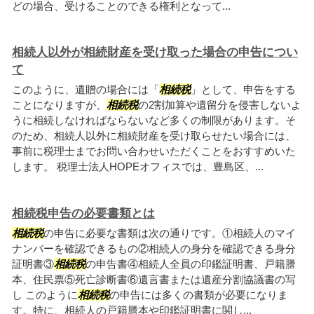
どの場合、受けることのできる権利となって...
相続人以外が相続財産を受け取った場合の申告につい
て
このように、遺贈の場合には「
相続税
」として、申告をする
ことになりますが、
相続税
の2割加算や遺留分を侵害しないよ
うに相続しなければならないなど多くの制限があります。そ
のため、相続人以外に相続財産を受け取らせたい場合には、
事前に税理士までお問い合わせいただくことをおすすめいた
します。 税理士法人HOPEオフィスでは、豊島区、...
相続税申告の必要書類とは
相続税
の申告に必要な書類は次の通りです。①相続人のマイ
ナンバーを確認できるもの②相続人の身分を確認できる身分
証明書③
相続税
の申告書④相続人全員の印鑑証明書、戸籍謄
本、住民票⑤死亡診断書⑥遺言書または遺産分割協議書の写
し このように
相続税
の申告には多くの書類が必要になりま
す。特に、相続人の戸籍謄本や印鑑証明書に関し...