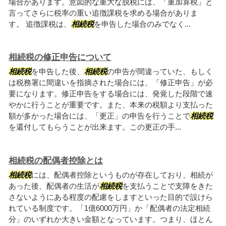
場合があります。意図的な重大な脱税には、「重加算税」と
言ってさらに税率の重い追徴課税を求める場合がありま
す。 追徴課税は、
相続税
を申告した場合のみでなく...
相続税の修正申告について
相続税
を申告した後、
相続税
の申告が間違っていた、もしく
は税務署に間違いを指摘された場合には、「修正申告」が必
要になります。修正申告をする場合には、発覚した段階で速
やかに行うことが重要です。また、本来の税額より支払った
額が多かった場合には、「更正」の申告を行うことで
相続税
を還付してもらうことが出来ます。この更正の手...
相続税の配偶者控除とは
相続税
には、配偶者控除というものが存在しており、相続が
あった後、配偶者の生活が
相続税
を支払うことで支障をきた
さないようにある程度の配慮をしますといった目的で設けら
れている制度です。「1億6000万円」か「配偶者の法定相続
分」のいずれか大きい金額となっています。つまり、ほとん