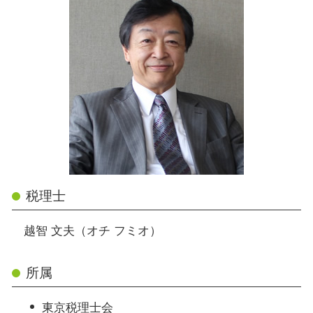
税理士
越智 文夫（オチ フミオ）
所属
東京税理士会