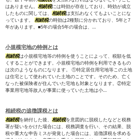
はありません。
相続税
には時効が存在しており、時効が成立
したものに関しては、
相続税
は支払わなくてもよいことにな
っています。
相続税
の時効は2種類に分かれており、5年と7
年があります。■5年の場合5年の場合は、...
小規模宅地の特例とは
相続税
は小規模宅地等の特例を使うことによって、税額を低
くすることができます。小規模宅地の特例を利用できるもの
は次のようなものになります。 ①特定居住用宅地等この土地
は住宅として使われていた土地のことです。そのため、亡く
なった被保険者が住んでいた宅地も対象となります。②特定
事業用宅地等故人が事業に使っていた土地は小...
相続税の追徴課税とは
相続税
を納付した後、
相続税
を意図的に脱税したなどと税務
署が疑いをかけた場合には、税務調査を行い、その結果、脱
税や重大な申告ミスが発覚した場合には、追徴課税を求める