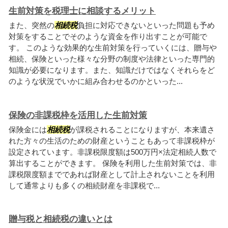
生前対策を税理士に相談するメリット
また、突然の
相続税
負担に対応できないといった問題も予め
対策をすることでそのような資金を作り出すことが可能で
す。 このような効果的な生前対策を行っていくには、贈与や
相続、保険といった様々な分野の制度や法律といった専門的
知識が必要になります。また、知識だけではなくそれらをど
のような状況でいかに組み合わせるのかといった...
保険の非課税枠を活用した生前対策
保険金には
相続税
が課税されることになりますが、本来遺さ
れた方々の生活のための財産ということもあって非課税枠が
設定されています。非課税限度額は500万円×法定相続人数で
算出することができます。 保険を利用した生前対策では、非
課税限度額までであれば財産として計上されないことを利用
して通常よりも多くの相続財産を非課税で...
贈与税と相続税の違いとは