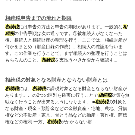
相続税申告までの流れと期限
相続税
には申告の方法と申告の期限があります。一般的な
相
続税
の申告手順は次の通りです。①被相続人がなくなった
後、相続人と相続財産の整理を行う。ここでは、相続財産が
何かをまとめ（財産目録の作成）、相続人の確認を行いま
す。この作業を行うことで、まず相続人の整理を行うことは
もちろんのこと、
相続税
を支払うべきか否かを確認す...
相続税の対象となる財産とならない財産とは
相続税
には、
相続税
の課税対象となる財産とならない財産が
あります。この2つの区別を確実に行うことで
相続税
対策を無
駄なく行うことが出来るようになります。 ■
相続税
の対象と
なる財産・現金・預貯金などの金融資産・宅地、農地、貸借
権などの不動産・家具、骨とう品などの動産・著作権、商標
権などの権利 一方、
相続税
がかからない財...