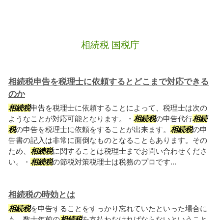
相続税 国税庁
相続税申告を税理士に依頼するとどこまで対応できる
のか
相続税
申告を税理士に依頼することによって、税理士は次の
ようなことが対応可能となります。・
相続税
の申告代行
相続
税
の申告を税理士に依頼をすることが出来ます。
相続税
の申
告書の記入は非常に面倒なものとなることもあります。その
ため、
相続税
に関することは税理士までお問い合わせくださ
い。・
相続税
の節税対策税理士は税務のプロです...
相続税の時効とは
相続税
を申告することをすっかり忘れていたといった場合に
も。数十年前の
相続税
を支払わなければならないということ