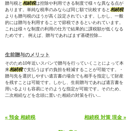
贈与税と
相続税
は控除や利用できる制度で様々な異なる点が
あります。単純な税率のみならば同じ額で比較すると
相続税
よりも贈与税のほうが高く設定されています。しかし、一般
的には贈与を利用することで節税できるといわれています。
これは様々な制度の利用の仕方で結果的に課税額が低くなる
ためです。 例えば、贈与であればまず基礎控除...
生前贈与のメリット
そのため10年近いスパンで贈与を行っていくことによって本
来
相続税
で支払うはずの負担を軽減することが可能です。・
贈与先を選択しやすい遺言書の場合でも相手を指定して財産
を残すことは可能です。しかし、生前贈与であれば遺言書を
用いるよりも容易にそのような指定が可能です。そのため、
二次相続などを念頭に置いた相続の対策を行い...
« 預金 相続税
相続税 対策 現金 »