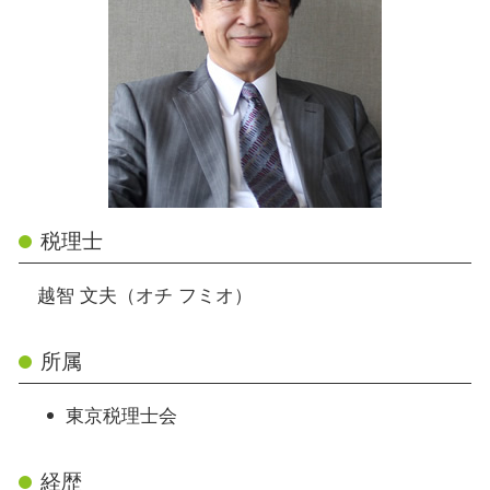
税理士
越智 文夫（オチ フミオ）
所属
東京税理士会
経歴